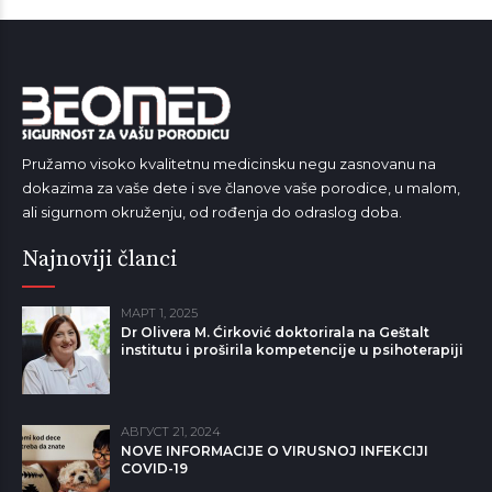
Pružamo visoko kvalitetnu medicinsku negu zasnovanu na
dokazima za vaše dete i sve članove vaše porodice, u malom,
ali sigurnom okruženju, od rođenja do odraslog doba.
Najnoviji članci
МАРТ 1, 2025
Dr Olivera M. Ćirković doktorirala na Geštalt
institutu i proširila kompetencije u psihoterapiji
АВГУСТ 21, 2024
NOVE INFORMACIJE O VIRUSNOJ INFEKCIJI
COVID-19