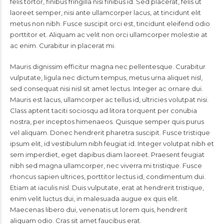
felis tortor, finibus fringilla nisi finibus id. Sed placerat, felis ut
laoreet semper, nisi ante ullamcorper lacus, at tincidunt elit
metus non nibh. Fusce suscipit orci est, tincidunt eleifend odio
porttitor et. Aliquam ac velit non orci ullamcorper molestie at
ac enim. Curabitur in placerat mi.
Mauris dignissim efficitur magna nec pellentesque. Curabitur
vulputate, ligula nec dictum tempus, metus urna aliquet nisl,
sed consequat nisi nisl sit amet lectus. Integer ac ornare dui.
Mauris est lacus, ullamcorper ac tellus id, ultricies volutpat nisi.
Class aptent taciti sociosqu ad litora torquent per conubia
nostra, per inceptos himenaeos. Quisque semper quis purus
vel aliquam. Donec hendrerit pharetra suscipit. Fusce tristique
ipsum elit, id vestibulum nibh feugiat id. Integer volutpat nibh et
sem imperdiet, eget dapibus diam laoreet. Praesent feugiat
nibh sed magna ullamcorper, nec viverra mi tristique. Fusce
rhoncus sapien ultrices, porttitor lectus id, condimentum dui.
Etiam at iaculis nisl. Duis vulputate, erat at hendrerit tristique,
enim velit luctus dui, in malesuada augue ex quis elit.
Maecenas libero dui, venenatis ut lorem quis, hendrerit
aliquam odio. Cras sit amet faucibus erat.