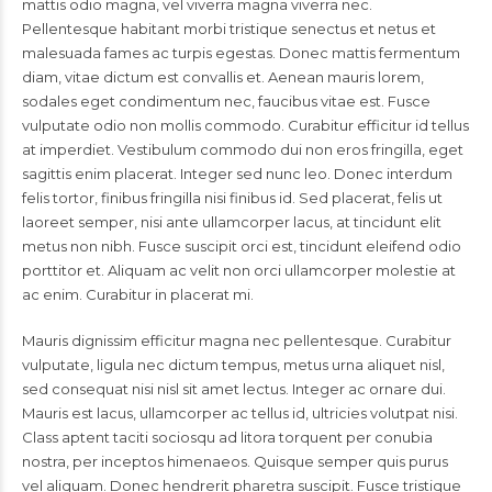
mattis odio magna, vel viverra magna viverra nec.
Pellentesque habitant morbi tristique senectus et netus et
malesuada fames ac turpis egestas. Donec mattis fermentum
diam, vitae dictum est convallis et. Aenean mauris lorem,
sodales eget condimentum nec, faucibus vitae est. Fusce
vulputate odio non mollis commodo. Curabitur efficitur id tellus
at imperdiet. Vestibulum commodo dui non eros fringilla, eget
sagittis enim placerat. Integer sed nunc leo. Donec interdum
felis tortor, finibus fringilla nisi finibus id. Sed placerat, felis ut
laoreet semper, nisi ante ullamcorper lacus, at tincidunt elit
metus non nibh. Fusce suscipit orci est, tincidunt eleifend odio
porttitor et. Aliquam ac velit non orci ullamcorper molestie at
ac enim. Curabitur in placerat mi.
Mauris dignissim efficitur magna nec pellentesque. Curabitur
vulputate, ligula nec dictum tempus, metus urna aliquet nisl,
sed consequat nisi nisl sit amet lectus. Integer ac ornare dui.
Mauris est lacus, ullamcorper ac tellus id, ultricies volutpat nisi.
Class aptent taciti sociosqu ad litora torquent per conubia
nostra, per inceptos himenaeos. Quisque semper quis purus
vel aliquam. Donec hendrerit pharetra suscipit. Fusce tristique