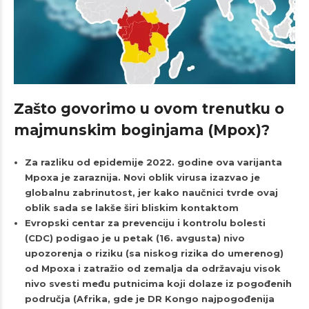
Zašto govorimo u ovom trenutku o
majmunskim boginjama (Mpox)?
Za razliku od epidemije 2022. godine ova varijanta
Mpoxa je zaraznija. Novi oblik virusa izazvao je
globalnu zabrinutost, jer kako naučnici tvrde ovaj
oblik sada se lakše širi bliskim kontaktom
Evropski centar za prevenciju i kontrolu bolesti
(CDC) podigao je u petak (16. avgusta) nivo
upozorenja o riziku (sa niskog rizika do umerenog)
od Mpoxa i zatražio od zemalja da održavaju visok
nivo svesti među putnicima koji dolaze iz pogođenih
područja (Afrika, gde je DR Kongo najpogođenija