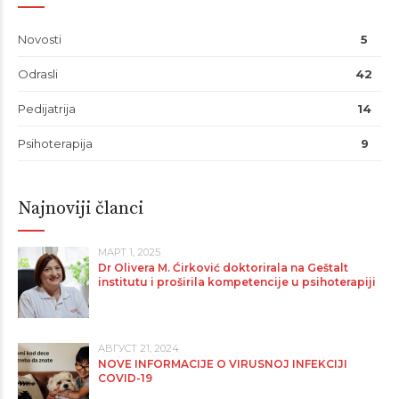
Novosti
5
Odrasli
42
Pedijatrija
14
Psihoterapija
9
Najnoviji članci
МАРТ 1, 2025
Dr Olivera M. Ćirković doktorirala na Geštalt
institutu i proširila kompetencije u psihoterapiji
АВГУСТ 21, 2024
NOVE INFORMACIJE O VIRUSNOJ INFEKCIJI
COVID-19