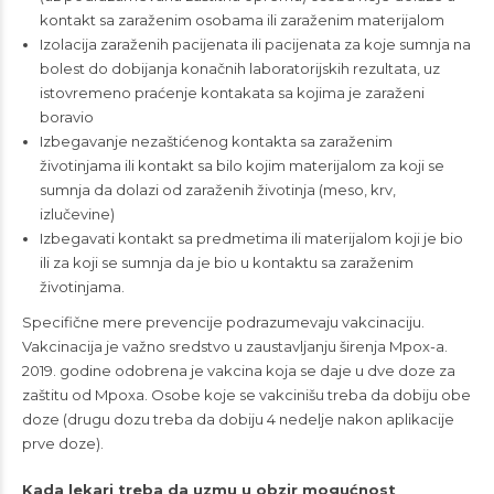
kontakt sa zaraženim osobama ili zaraženim materijalom
Izolacija zaraženih pacijenata ili pacijenata za koje sumnja na
bolest do dobijanja konačnih laboratorijskih rezultata, uz
istovremeno praćenje kontakata sa kojima je zaraženi
boravio
Izbegavanje nezaštićenog kontakta sa zaraženim
životinjama ili kontakt sa bilo kojim materijalom za koji se
sumnja da dolazi od zaraženih životinja (meso, krv,
izlučevine)
Izbegavati kontakt sa predmetima ili materijalom koji je bio
ili za koji se sumnja da je bio u kontaktu sa zaraženim
životinjama.
Specifične mere prevencije podrazumevaju vakcinaciju.
Vakcinacija je važno sredstvo u zaustavljanju širenja Mpox-a.
2019. godine odobrena je vakcina koja se daje u dve doze za
zaštitu od Mpoxa. Osobe koje se vakcinišu treba da dobiju obe
doze (drugu dozu treba da dobiju 4 nedelje nakon aplikacije
prve doze).
Kada lekari treba da uzmu u obzir mogućnost