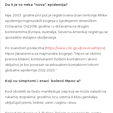
Da li je to neka “nova” epidemija?
Nije. 2003. godine prvi put je registrovana izvan teritorije Afrike
epidemija majmunskih boginja u Sjedinjenim Američkim
Državama. Od 2018. godine i u državama na drugim
kontinentima (Evropa, Australija, Severna Amerika) registruju se
sporadični slučajevi oboljevanja.
Po zvaničnim podacima (
https://www.cdc.gov/poxvirus/mpox
)
Mpox (skraćenica za majmunske boginje): “Mpox se obično
prenosi bliskim, kontinuiranim fizičkim kontaktom i skoro
isključivo je bio povezan sa seksualnim kontaktom tokom
globalne epidemije 2022-2023.”
Koji su simptomi i znaci bolesti Mpox-a?
Kod obolelih se često manifestuje osip koji se može nalaziti na
rukama, stopalima, grudima, licu, ustima ili blizu genitalija,
uključujući penis, testise, usne i vaginu i anus.