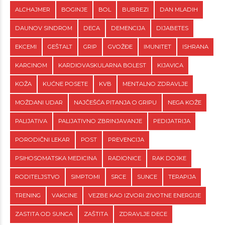
ALCHAJMER
BOGINJE
BOL
BUBREZI
DAN MLADIH
DAUNOV SINDROM
DECA
DEMENCIJA
DIJABETES
EKCEMI
GEŠTALT
GRIP
GVOŽĐE
IMUNITET
ISHRANA
KARCINOM
KARDIOVASKULARNA BOLEST
KIJAVICA
KOŽA
KUĆNE POSETE
KVB
MENTALNO ZDRAVLJE
MOŽDANI UDAR
NAJČEŠĆA PITANJA O GRIPU
NEGA KOŽE
PALIJATIVA
PALIJATIVNO ZBRINJAVANJE
PEDIJATRIJA
PORODIČNI LEKAR
POST
PREVENCIJA
PSIHOSOMATSKA MEDICINA
RADIONICE
RAK DOJKE
RODITELJSTVO
SIMPTOMI
SRCE
SUNCE
TERAPIJA
TRENING
VAKCINE
VEZBE KAO IZVORI ZIVOTNE ENERGIJE
ZASTITA OD SUNCA
ZAŠTITA
ZDRAVLJE DECE