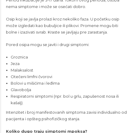
Period inkubacije je 3-17 dana. Tokom ovog perioda, osoba
nema simptome i može se osećati dobro.
Osip koji se javlja prolazi kroz nekoliko faza. U početku osip
može izgledati kao bubuljice ili plikovi. Promene mogu biti
bolne i izazivati svrab. Kraste se javljaju pre zarastanja.
Pored osipa mogu se javiti i drugi simptomi:
Groznica
Jeza
Malaksalost
Otečeni limfni čvorovi
Bolovi u mišićima i leđima
Glavobolja
Respiratorni simptomi (npr. bol u grlu, zapušenost nosa ili
kašalj).
Intenzitet i broj manifestovanih simptoma zavisi individualno od
pacijenta i opšteg psihofizičkog stanja.
Koliko dugo traju simptomi mpoksa?