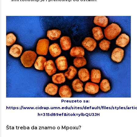
Preuzeto sa:
https://www.cidrap.umn.edu/sites/default/files/styles/art
h=315d89ef&itok=ylbQU3JH
Šta treba da znamo o Mpoxu?