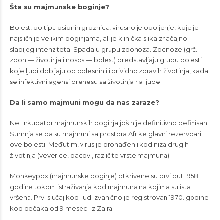
Šta su majmunske boginje?
Bolest, po tipu osipnih groznica, virusno je oboljenje, koje je
najsličnije velikim boginjama, ali je klinička slika značajno
slabijeg intenziteta. Spada u grupu zoonoza. Zoonoze (grč.
zoon — životinja i nosos — bolest) predstavljaju grupu bolesti
koje ljudi dobijaju od bolesnih ili prividno zdravih životinja, kada
se infektivni agensi prenesu sa životinja na ljude.
Da li samo majmuni mogu da nas zaraze?
Ne. Inkubator majmunskih boginja još nije definitivno definisan.
Sumnja se da su majmuni sa prostora Afrike glavni rezervoari
ove bolesti. Međutim, virus je pronađen i kod niza drugih
životinja (veverice, pacovi, različite vrste majmuna).
Monkeypox (majmunske boginje) otkrivene su prvi put 1958.
godine tokom istraživanja kod majmuna na kojima su ista i
vršena. Prvi slučaj kod ljudi zvanično je registrovan 1970. godine
kod dečaka od 9 meseci iz Zaira.