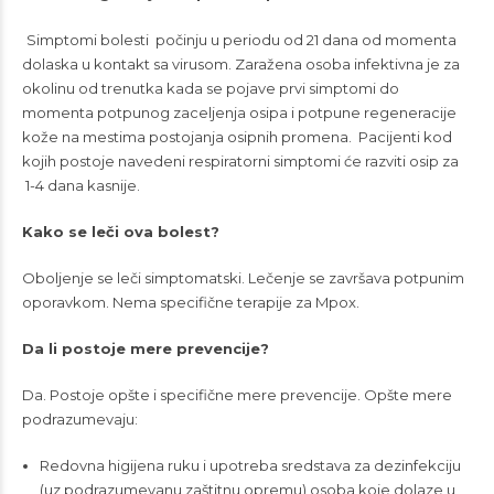
Simptomi bolesti počinju u periodu od 21 dana od momenta
dolaska u kontakt sa virusom. Zaražena osoba infektivna je za
okolinu od trenutka kada se pojave prvi simptomi do
momenta potpunog zaceljenja osipa i potpune regeneracije
kože na mestima postojanja osipnih promena. Pacijenti kod
kojih postoje navedeni respiratorni simptomi će razviti osip za
1-4 dana kasnije.
Kako se leči ova bolest?
Oboljenje se leči simptomatski. Lečenje se završava potpunim
oporavkom. Nema specifične terapije za Mpox.
Da li postoje mere prevencije?
Da. Postoje opšte i specifične mere prevencije. Opšte mere
podrazumevaju:
Redovna higijena ruku i upotreba sredstava za dezinfekciju
(uz podrazumevanu zaštitnu opremu) osoba koje dolaze u