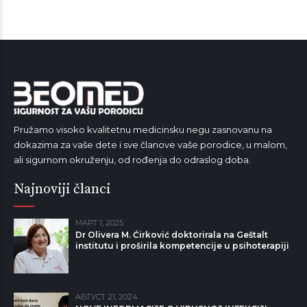
Pružamo visoko kvalitetnu medicinsku negu zasnovanu na
dokazima za vaše dete i sve članove vaše porodice, u malom,
ali sigurnom okruženju, od rođenja do odraslog doba.
Najnoviji članci
МАРТ 1, 2025
Dr Olivera M. Ćirković doktorirala na Geštalt
institutu i proširila kompetencije u psihoterapiji
АВГУСТ 21, 2024