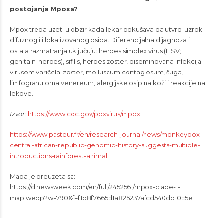
postojanja Mpoxa?
Mpox treba uzeti u obzir kada lekar pokušava da utvrdi uzrok
difuznog ili lokalizovanog osipa. Diferencijalna dijagnoza i
ostala razmatranja uključuju: herpes simplex virus (HSV;
genitalni herpes), sifilis, herpes zoster, diseminovana infekcija
virusom varičela-zoster, molluscum contagiosum, šuga,
limfogranuloma venereum, alergijske osip na koži i reakcije na
lekove.
Izvor:
https://www.cdc.gov/poxvirus/mpox
https://www.pasteur.fr/en/research-journal/news/monkeypox-
central-african-republic-genomic-history-suggests-multiple-
introductions-rainforest-animal
Mapa je preuzeta sa:
https://d.newsweek.com/en/full/2452561/mpox-clade-1-
map.webp?w=790&f=f1d8f7665d1a826237afcd540dd10c5e