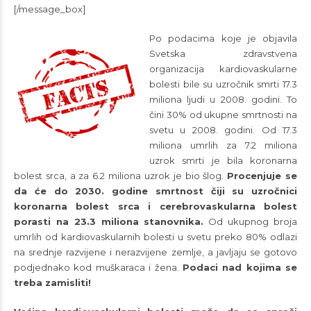
[/message_box]
Po podacima koje je objavila
Svetska zdravstvena
organizacija kardiovaskularne
bolesti bile su uzročnik smrti 17.3
miliona ljudi u 2008. godini. To
čini 30% od ukupne smrtnosti na
svetu u 2008. godini. Od 17.3
miliona umrlih za 7.2 miliona
uzrok smrti je bila koronarna
bolest srca, a za 6.2 miliona uzrok je bio šlog.
Procenjuje se
da će do 2030. godine smrtnost čiji su uzročnici
koronarna bolest srca i cerebrovaskularna bolest
porasti na 23.3 miliona stanovnika.
Od ukupnog broja
umrlih od kardiovaskularnih bolesti u svetu preko 80% odlazi
na srednje razvijene i nerazvijene zemlje, a javljaju se gotovo
podjednako kod muškaraca i žena.
Podaci nad kojima se
treba zamisliti!