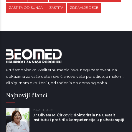
ZASTITA OD SUNCA
ZAŠTITA
ZDRAVLJE DECE
Pružamo visoko kvalitetnu medicinsku negu zasnovanu na
dokazima za vaše dete i sve članove vaše porodice, u malom,
ali sigurnom okruženju, od rođenja do odraslog doba.
Najnoviji članci
МАРТ 1, 2025
Dr Olivera M. Ćirković doktorirala na Geštalt
institutu i proširila kompetencije u psihoterapiji