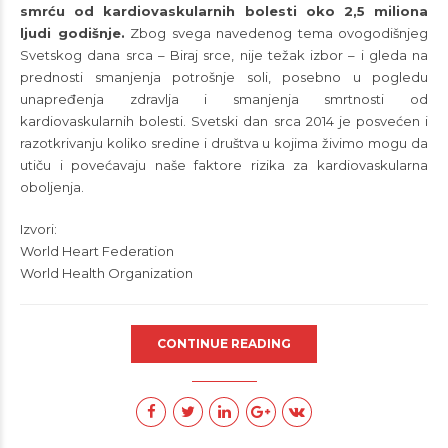
smrću od kardiovaskularnih bolesti oko 2,5 miliona
ljudi godišnje.
Zbog svega navedenog tema ovogodišnjeg
Svetskog dana srca – Biraj srce, nije težak izbor – i gleda na
prednosti smanjenja potrošnje soli, posebno u pogledu
unapređenja zdravlja i smanjenja smrtnosti od
kardiovaskularnih bolesti. Svetski dan srca 2014 je posvećen i
razotkrivanju koliko sredine i društva u kojima živimo mogu da
utiču i povećavaju naše faktore rizika za kardiovaskularna
oboljenja.
Izvori:
World Heart Federation
World Health Organization
CONTINUE READING