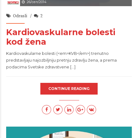
26/сеп/2014
Odrasli
2
Kardiovaskularne bolesti
kod žena
Kardiovaskularne bolesti (<em>KVB</em>) trenutno
predstavljaju najozbiljniju pretnju zdravlju žena, a prema
podacima Svetske zdravstvene [...]
CONTINUE READING