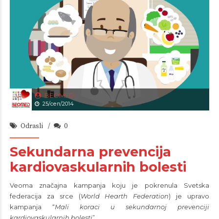
BEOMED
25/сеп/2014
Odrasli
0
Sekundarna prevencija
kardiovaskularnih bolesti
Veoma značajna kampanja koju je pokrenula Svetska
federacija za srce (
World Hearth Federation
) je upravo
kampanja “
Mali koraci u sekundarnoj prevenciji
kardiovaskularnih bolesti
”.