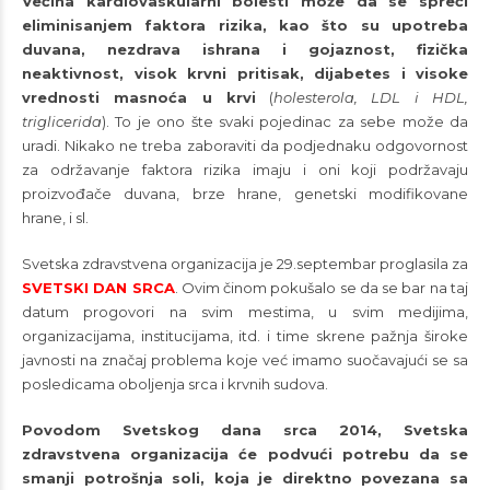
Većina kardiovaskularni bolesti može da se spreči
eliminisanjem faktora rizika, kao što su upotreba
duvana, nezdrava ishrana i gojaznost, fizička
neaktivnost, visok krvni pritisak, dijabetes i visoke
vrednosti masnoća u krvi
(
holesterola, LDL i HDL,
triglicerida
). To je ono šte svaki pojedinac za sebe može da
uradi. Nikako ne treba zaboraviti da podjednaku odgovornost
za održavanje faktora rizika imaju i oni koji podržavaju
proizvođače duvana, brze hrane, genetski modifikovane
hrane, i sl.
Svetska zdravstvena organizacija je 29.septembar proglasila za
SVETSKI DAN SRCA
. Ovim činom pokušalo se da se bar na taj
datum progovori na svim mestima, u svim medijima,
organizacijama, institucijama, itd. i time skrene pažnja široke
javnosti na značaj problema koje već imamo suočavajući se sa
posledicama oboljenja srca i krvnih sudova.
Povodom Svetskog dana srca 2014, Svetska
zdravstvena organizacija će podvući potrebu da se
smanji potrošnja soli, koja je direktno povezana sa