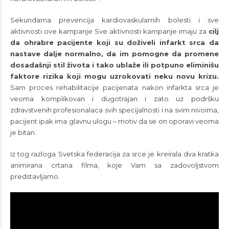
Sekundarna prevencija kardiovaskularnih bolesti i sve
aktivnosti ove kampanje Sve aktivnosti kampanje imaju za
cilj
da ohrabre pacijente koji su doživeli infarkt srca da
nastave dalje normalno, da im pomogne da promene
dosadašnji stil života i tako ublaže ili potpuno eliminišu
faktore rizika koji mogu uzrokovati neku novu krizu.
Sam proces rehabilitacije pacijenata nakon infarkta srca je
veoma komplikovan i dugotrajan i zato uz podršku
zdravstvenih profesionalaca svih specijalnosti i na svim nivoima,
pacijent ipak ima glavnu ulogu – motiv da se on oporavi veoma
je bitan.
Iz tog razloga Svetska federacija za srce je kreirala dva kratka
animirana crtana filma, koje Vam sa zadovoljstvom
predstavljamo.