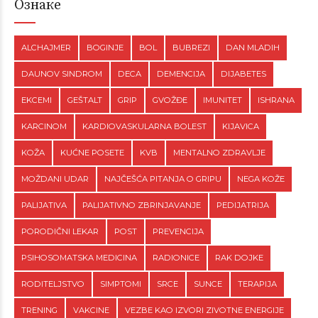
Ознаке
ALCHAJMER
BOGINJE
BOL
BUBREZI
DAN MLADIH
DAUNOV SINDROM
DECA
DEMENCIJA
DIJABETES
EKCEMI
GEŠTALT
GRIP
GVOŽĐE
IMUNITET
ISHRANA
KARCINOM
KARDIOVASKULARNA BOLEST
KIJAVICA
KOŽA
KUĆNE POSETE
KVB
MENTALNO ZDRAVLJE
MOŽDANI UDAR
NAJČEŠĆA PITANJA O GRIPU
NEGA KOŽE
PALIJATIVA
PALIJATIVNO ZBRINJAVANJE
PEDIJATRIJA
PORODIČNI LEKAR
POST
PREVENCIJA
PSIHOSOMATSKA MEDICINA
RADIONICE
RAK DOJKE
RODITELJSTVO
SIMPTOMI
SRCE
SUNCE
TERAPIJA
TRENING
VAKCINE
VEZBE KAO IZVORI ZIVOTNE ENERGIJE