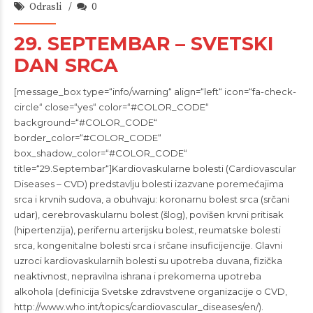
Odrasli
0
29. SEPTEMBAR – SVETSKI
DAN SRCA
[message_box type=“info/warning“ align=“left“ icon=“fa-check-
circle“ close=“yes“ color=“#COLOR_CODE“
background=“#COLOR_CODE“
border_color=“#COLOR_CODE“
box_shadow_color=“#COLOR_CODE“
title=“29.Septembar“]Kardiovaskularne bolesti (Cardiovascular
Diseases – CVD) predstavlju bolesti izazvane poremećajima
srca i krvnih sudova, a obuhvaju: koronarnu bolest srca (srčani
udar), cerebrovaskularnu bolest (šlog), povišen krvni pritisak
(hipertenzija), perifernu arterijsku bolest, reumatske bolesti
srca, kongenitalne bolesti srca i srčane insuficijencije. Glavni
uzroci kardiovaskularnih bolesti su upotreba duvana, fizička
neaktivnost, nepravilna ishrana i prekomerna upotreba
alkohola (definicija Svetske zdravstvene organizacije o CVD,
http://www.who.int/topics/cardiovascular_diseases/en/).