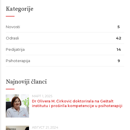
Kategorije
Novosti
5
Odrasli
42
Pedijatrija
14
Psihoterapija
9
Najnoviji članci
МАРТ 1, 2025
Dr Olivera M. Ćirković doktorirala na Geštalt
institutu i proširila kompetencije u psihoterapiji
АВГУСТ 21, 2024