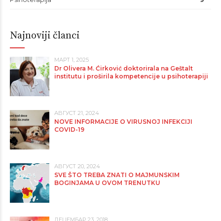
Najnoviji članci
МАРТ 1, 2025
Dr Olivera M. Ćirković doktorirala na Geštalt
institutu i proširila kompetencije u psihoterapiji
АВГУСТ 21, 2024
NOVE INFORMACIJE O VIRUSNOJ INFEKCIJI
COVID-19
АВГУСТ 20, 2024
SVE ŠTO TREBA ZNATI O MAJMUNSKIM
BOGINJAMA U OVOM TRENUTKU
ДЕЦЕМБАР 23, 2018