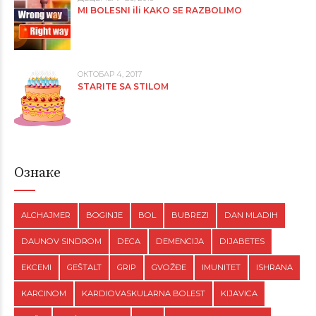
MI BOLESNI ili KAKO SE RAZBOLIMO
ОКТОБАР 4, 2017
STARITE SA STILOM
Ознаке
ALCHAJMER
BOGINJE
BOL
BUBREZI
DAN MLADIH
DAUNOV SINDROM
DECA
DEMENCIJA
DIJABETES
EKCEMI
GEŠTALT
GRIP
GVOŽĐE
IMUNITET
ISHRANA
KARCINOM
KARDIOVASKULARNA BOLEST
KIJAVICA