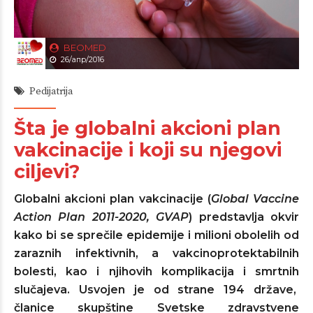
BEOMED
26/апр/2016
Pedijatrija
Šta je globalni akcioni plan
vakcinacije i koji su njegovi
ciljevi?
Globalni akcioni plan vakcinacije (
Global Vaccine
Action Plan 2011-2020, GVAP
) predstavlja okvir
kako bi se sprečile epidemije i milioni obolelih od
zaraznih infektivnih, a vakcinoprotektabilnih
bolesti, kao i njihovih komplikacija i smrtnih
slučajeva. Usvojen je od strane 194 države,
članice skupštine Svetske zdravstvene