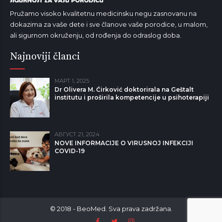
Pružamo visoko kvalitetnu medicinsku negu zasnovanu na
dokazima za vaše dete i sve članove vaše porodice, u malom,
ali sigurnom okruženju, od rođenja do odraslog doba.
Najnoviji članci
МАРТ 1, 2025
Dr Olivera M. Ćirković doktorirala na Geštalt
institutu i proširila kompetencije u psihoterapiji
АВГУСТ 21, 2024
NOVE INFORMACIJE O VIRUSNOJ INFEKCIJI
COVID-19
© 2018 - BeoMed. Sva prava zadržana.