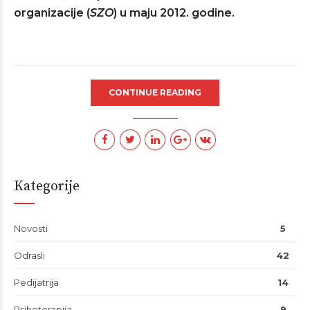
organizacije (
SZO
) u maju 2012. godine.
CONTINUE READING
Kategorije
Novosti
5
Odrasli
42
Pedijatrija
14
Psihoterapija
9