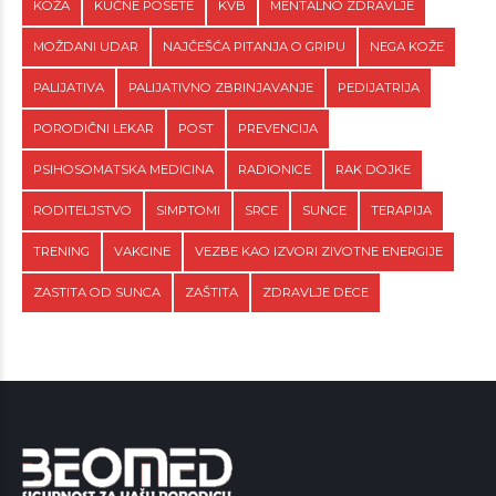
KOŽA
KUĆNE POSETE
KVB
MENTALNO ZDRAVLJE
MOŽDANI UDAR
NAJČEŠĆA PITANJA O GRIPU
NEGA KOŽE
PALIJATIVA
PALIJATIVNO ZBRINJAVANJE
PEDIJATRIJA
PORODIČNI LEKAR
POST
PREVENCIJA
PSIHOSOMATSKA MEDICINA
RADIONICE
RAK DOJKE
RODITELJSTVO
SIMPTOMI
SRCE
SUNCE
TERAPIJA
TRENING
VAKCINE
VEZBE KAO IZVORI ZIVOTNE ENERGIJE
ZASTITA OD SUNCA
ZAŠTITA
ZDRAVLJE DECE