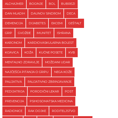
ALCHAJMER
BOGINJE
BOL
BUBREZI
DAN MLADIH
DAUNOV SINDROM
DECA
DEMENCIJA
DIJABETES
EKCEMI
GEŠTALT
GRIP
GVOŽĐE
IMUNITET
ISHRANA
KARCINOM
KARDIOVASKULARNA BOLEST
KIJAVICA
KOŽA
KUĆNE POSETE
KVB
MENTALNO ZDRAVLJE
MOŽDANI UDAR
NAJČEŠĆA PITANJA O GRIPU
NEGA KOŽE
PALIJATIVA
PALIJATIVNO ZBRINJAVANJE
PEDIJATRIJA
PORODIČNI LEKAR
POST
PREVENCIJA
PSIHOSOMATSKA MEDICINA
RADIONICE
RAK DOJKE
RODITELJSTVO