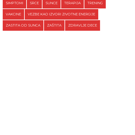
SIMPTOMI
SRCE
SUNCE
TERAPIJA
TRENING
VAKCINE
VEZBE KAO IZVORI ZIVOTNE ENERGIJE
ZASTITA OD SUNCA
ZAŠTITA
ZDRAVLJE DECE