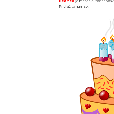
BeoMed
je mesec oktobar posvet
Pridružite nam se!