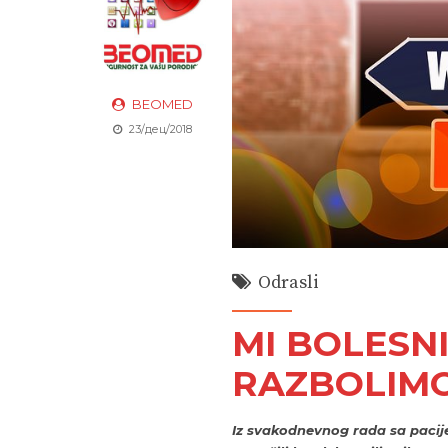
BEOMED
23/дец/2018
Odrasli
MI BOLESNI 
RAZBOLIM
Iz svakodnevnog rada sa pacij