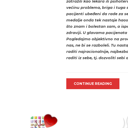
zatražili kao lekara ili psihot
većinu problema, briga i tuga s
pacijenti ubeđeni da rade za s
medalje onda tek nastaje haos 
što znam i bolestan sam, a isp
zdraviji. U glavama pacijenata to
Pogledajmo objektivno na proce
nas, ne bi se razboleli. Tu nas
raditi najracionalnije, najbezbo
raditi iz sebe, tj. dozvoliti se
CONTINUE READING