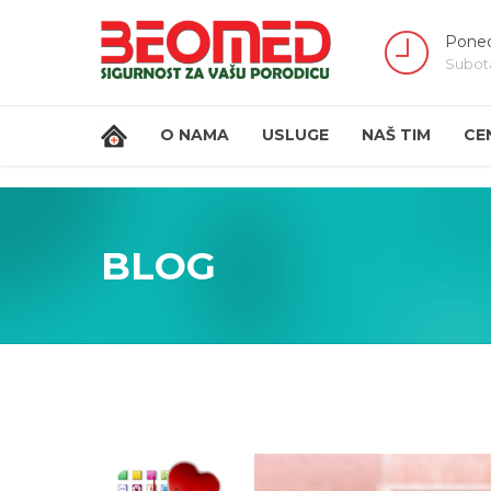
Poned
Subot
O NAMA
USLUGE
NAŠ TIM
CE
BLOG