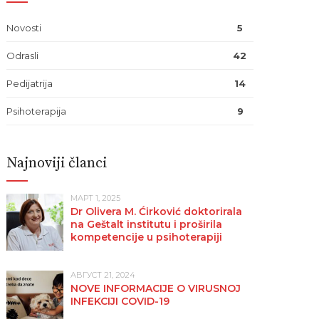
Novosti
5
Odrasli
42
Pedijatrija
14
Psihoterapija
9
Najnoviji članci
МАРТ 1, 2025
Dr Olivera M. Ćirković doktorirala
na Geštalt institutu i proširila
kompetencije u psihoterapiji
АВГУСТ 21, 2024
NOVE INFORMACIJE O VIRUSNOJ
INFEKCIJI COVID-19