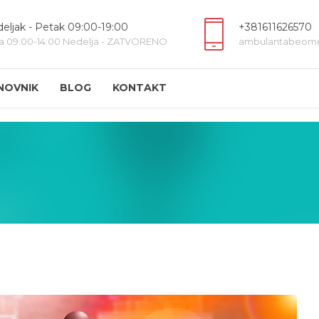
eljak - Petak 09:00-19:00
+381611626570
a 09:00-14:00 Nedelja - ZATVORENO
ambulantabeom
NOVNIK
BLOG
KONTAKT