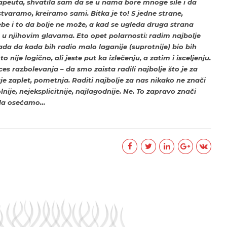
erapeuta, shvatila sam da se u nama bore mnoge sile i da
tvaramo, kreiramo sami. Bitka je to! S jedne strane,
ebe i to da bolje ne može, a kad se ugleda druga strana
u njihovim glavama. Eto opet polarnosti: radim najbolje
ada da kada bih radio malo laganije (suprotnije) bio bih
 nije logično, ali jeste put ka izlečenju, a zatim i isceljenju.
s razbolevanja – da smo zaista radili najbolje što je za
taje zaplet, pometnja. Raditi najbolje za nas nikako ne znači
lnije, nejeksplicitnije, najlagodnije. Ne. To zapravo znači
bi da osećamo…