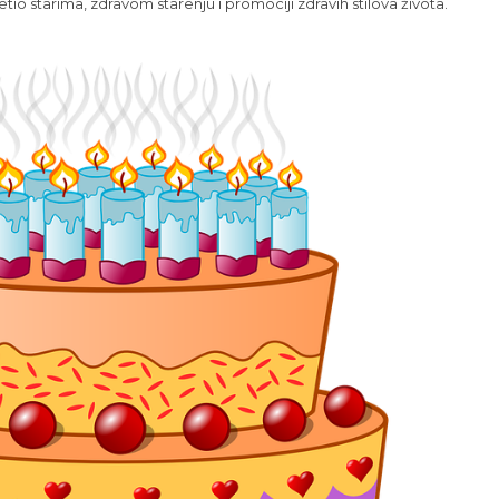
io starima, zdravom starenju i promociji zdravih stilova života.