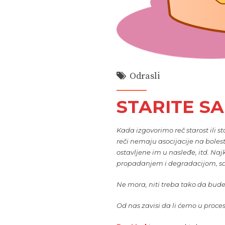
Odrasli
STARITE SA
Kada izgovorimo reč starost ili sta
reči nemaju asocijacije na bolest
ostavljene im u nasleđe, itd. Na
propadanjem i degradacijom, s
Ne mora, niti treba tako da bude
Od nas zavisi da li ćemo u procesu