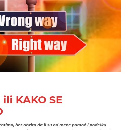
ili KAKO SE
O
entima, bez obzira da li su od mene pomoć i podršku