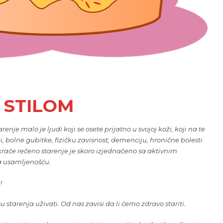
 STILOM
renje malo je ljudi koji se osete prijatno u svojoj koži, koji na te
i, bolne gubitke, fizičku zavisnost, demenciju, hronične bolesti
jkraće rečeno starenje je skoro izjednačeno sa aktivnim
a usamljenošću.
!
 starenja uživati. Od nas zavisi da li ćemo zdravo stariti.