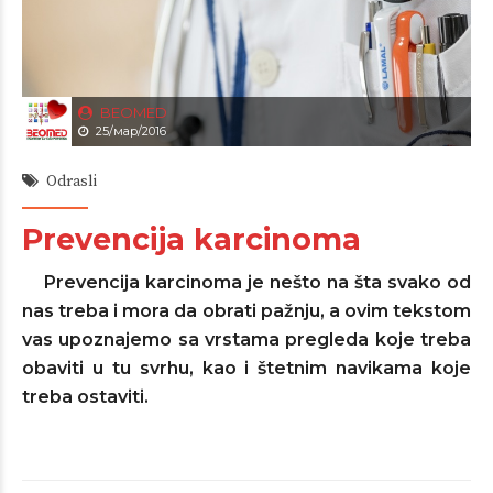
BEOMED
25/мар/2016
Odrasli
Prevencija karcinoma
Prevencija karcinoma je nešto na šta svako od
nas treba i mora da obrati pažnju, a ovim tekstom
vas upoznajemo sa vrstama pregleda koje treba
obaviti u tu svrhu, kao i štetnim navikama koje
treba ostaviti.