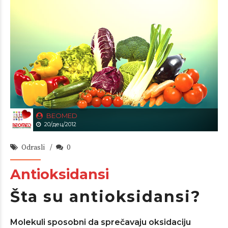
BEOMED
20/дец/2012
Odrasli
0
Antioksidansi
Šta su antioksidansi?
Molekuli sposobni da sprečavaju oksidaciju