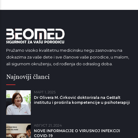
Pružamo visoko kvalitetnu medicinsku negu zasnovanu na
dokazima za vaše dete i sve članove vaše porodice, u malom,
ali sigurnom okruženju, od rođenja do odraslog doba.
Najnoviji članci
МАРТ 1, 2025
Dr Olivera M. Ćirković doktorirala na Geštalt
institutu i proširila kompetencije u psihoterapiji
АВГУСТ 21, 2024
NOVE INFORMACIJE O VIRUSNOJ INFEKCIJI
COVID-19