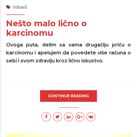
Odrasli
Nešto malo lično o
karcinomu
Ovoga puta, delim sa vama drugačiju priču o
karcinomu i apelujem da povedete više računa o
sebi i svom zdravlju kroz lično iskustvo.
CONTINUE READING