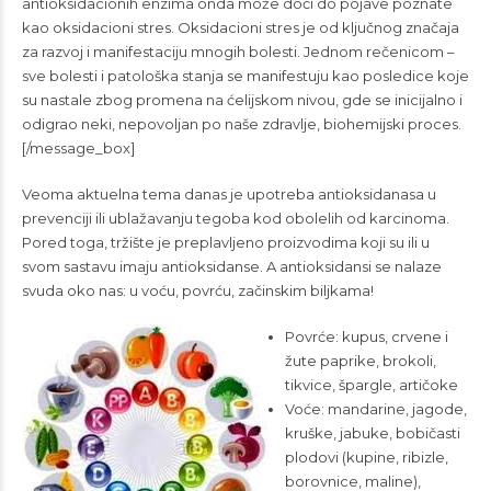
antioksidacionih enzima onda može doći do pojave poznate
kao oksidacioni stres. Oksidacioni stres je od ključnog značaja
za razvoj i manifestaciju mnogih bolesti. Jednom rečenicom –
sve bolesti i patološka stanja se manifestuju kao posledice koje
su nastale zbog promena na ćelijskom nivou, gde se inicijalno i
odigrao neki, nepovoljan po naše zdravlje, biohemijski proces.
[/message_box]
Veoma aktuelna tema danas je upotreba antioksidanasa u
prevenciji ili ublažavanju tegoba kod obolelih od karcinoma.
Pored toga, tržište je preplavljeno proizvodima koji su ili u
svom sastavu imaju antioksidanse. A antioksidansi se nalaze
svuda oko nas: u voću, povrću, začinskim biljkama!
Povrće: kupus, crvene i
žute paprike, brokoli,
tikvice, špargle, artičoke
Voće: mandarine, jagode,
kruške, jabuke, bobičasti
plodovi (kupine, ribizle,
borovnice, maline),