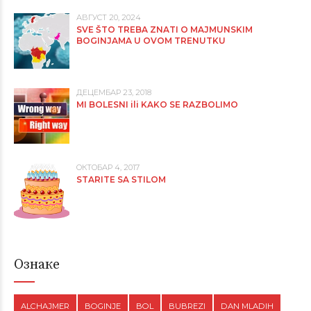
АВГУСТ 20, 2024
SVE ŠTO TREBA ZNATI O MAJMUNSKIM
BOGINJAMA U OVOM TRENUTKU
ДЕЦЕМБАР 23, 2018
MI BOLESNI ili KAKO SE RAZBOLIMO
ОКТОБАР 4, 2017
STARITE SA STILOM
Ознаке
ALCHAJMER
BOGINJE
BOL
BUBREZI
DAN MLADIH