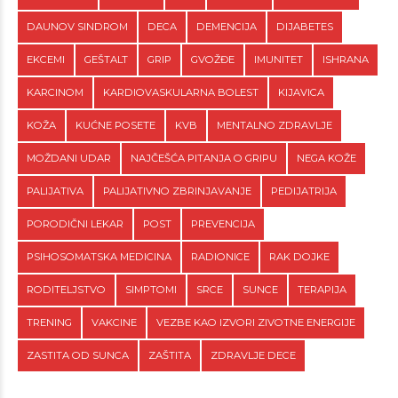
DAUNOV SINDROM
DECA
DEMENCIJA
DIJABETES
EKCEMI
GEŠTALT
GRIP
GVOŽĐE
IMUNITET
ISHRANA
KARCINOM
KARDIOVASKULARNA BOLEST
KIJAVICA
KOŽA
KUĆNE POSETE
KVB
MENTALNO ZDRAVLJE
MOŽDANI UDAR
NAJČEŠĆA PITANJA O GRIPU
NEGA KOŽE
PALIJATIVA
PALIJATIVNO ZBRINJAVANJE
PEDIJATRIJA
PORODIČNI LEKAR
POST
PREVENCIJA
PSIHOSOMATSKA MEDICINA
RADIONICE
RAK DOJKE
RODITELJSTVO
SIMPTOMI
SRCE
SUNCE
TERAPIJA
TRENING
VAKCINE
VEZBE KAO IZVORI ZIVOTNE ENERGIJE
ZASTITA OD SUNCA
ZAŠTITA
ZDRAVLJE DECE