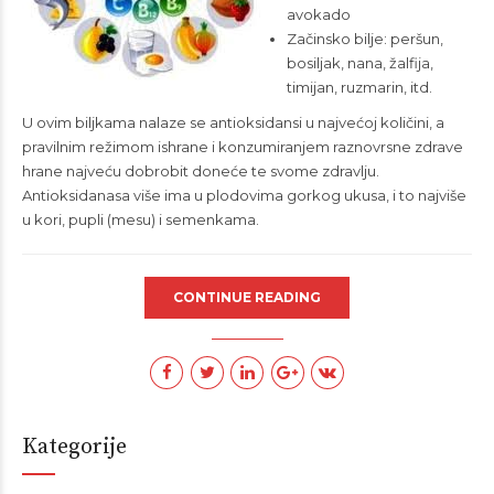
avokado
Začinsko bilje: peršun,
bosiljak, nana, žalfija,
timijan, ruzmarin, itd.
U ovim biljkama nalaze se antioksidansi u najvećoj količini, a
pravilnim režimom ishrane i konzumiranjem raznovrsne zdrave
hrane najveću dobrobit doneće te svome zdravlju.
Antioksidanasa više ima u plodovima gorkog ukusa, i to najviše
u kori, pupli (mesu) i semenkama.
CONTINUE READING
Kategorije