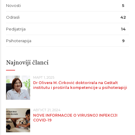
Novosti
5
Odrasli
42
Pedijatrija
14
Psihoterapija
9
Najnoviji članci
МАРТ 1, 2025
Dr Olivera M. Ćirković doktorirala na Geštalt
institutu i proširila kompetencije u psihoterapiji
АВГУСТ 21, 2024
NOVE INFORMACIJE O VIRUSNOJ INFEKCIJI
COVID-19