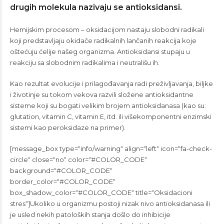
drugih molekula nazivaju se antioksidansi.
Hemijskim procesom – oksidacijom nastaju slobodni radikali
koji predstavljaju okidače radikalnih lančanih reakcija koje
oštećuju ćelije našeg organizma. Antioksidansi stupaju u
reakciju sa slobodnim radikalima i neutrališu ih.
Kao rezultat evolucije i prilagođavanja radi preživljavanja, biljke
i životinje su tokom vekova razvili složene antioksidantne
sisteme koji su bogati velikim brojem antioksidanasa (kao su:
glutation, vitamin C, vitamin E, itd. ili višekomponentni enzimski
sistemi kao peroksidaze na primer).
[message_box type=“info/warning“ align=“left“ icon=“fa-check-
circle“ close=“no“ color=“#COLOR_CODE“
background=“#COLOR_CODE“
border_color=“#COLOR_CODE“
box_shadow_color=“#COLOR_CODE“ title=“Oksidacioni
stres“]Ukoliko u organizmu postoji nizak nivo antioksidanasa ili
je usled nekih patoloških stanja došlo do inhibicije