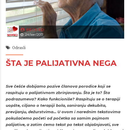
BEOMED
24/авг/2017
Odrasli
ŠTA JE PALIJATIVNA NEGA
Sve češće dobijamo pozive članova porodice koji se
raspituju o palijativnom zbrinjavanju. Šta je to? Šta
podrazumeva? Kako funkcioniše? Raspituju se o terapiji
uopšte, ciljano o terapiji bola, saniranju dekubita,
previjanju, dežurstvima… U ovom i narednim tekstovima
pokušaćemo početi od početka sa samim pojmom
palijative, a zatim ćemo tekst po tekst objašnjavati, sve