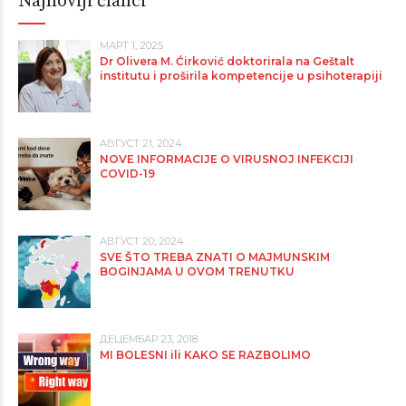
Najnoviji članci
МАРТ 1, 2025
Dr Olivera M. Ćirković doktorirala na Geštalt
institutu i proširila kompetencije u psihoterapiji
АВГУСТ 21, 2024
NOVE INFORMACIJE O VIRUSNOJ INFEKCIJI
COVID-19
АВГУСТ 20, 2024
SVE ŠTO TREBA ZNATI O MAJMUNSKIM
BOGINJAMA U OVOM TRENUTKU
ДЕЦЕМБАР 23, 2018
MI BOLESNI ili KAKO SE RAZBOLIMO