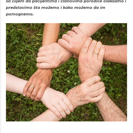
sa ciljem da pacijentima i članovima porodice olakšamo i
predstavimo šta možemo i kako možemo da im
pomognemo.