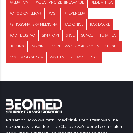
PALIJATIVA
PALIJATIVNO ZBRINJAVANJE
PEDIJATRIJA
PORODIČNI LEKAR
POST
PREVENCIJA
PSIHOSOMATSKA MEDICINA
RADIONICE
RAK DOJKE
RODITELJSTVO
SIMPTOMI
SRCE
SUNCE
TERAPIJA
TRENING
VAKCINE
VEZBE KAO IZVORI ZIVOTNE ENERGIJE
ZASTITA OD SUNCA
ZAŠTITA
ZDRAVLJE DECE
Pružamo visoko kvalitetnu medicinsku negu zasnovanu na
dokazima za vaše dete i sve članove vaše porodice, u malom,