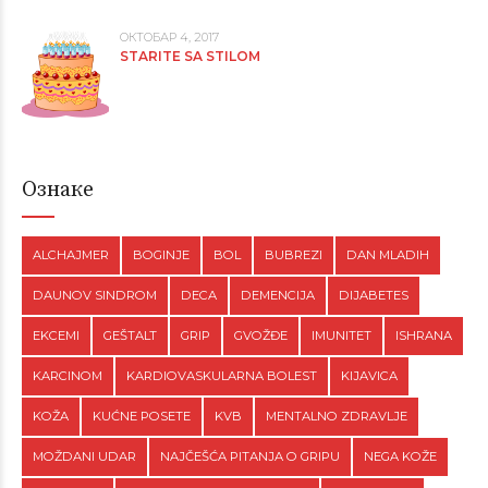
ОКТОБАР 4, 2017
STARITE SA STILOM
Ознаке
ALCHAJMER
BOGINJE
BOL
BUBREZI
DAN MLADIH
DAUNOV SINDROM
DECA
DEMENCIJA
DIJABETES
EKCEMI
GEŠTALT
GRIP
GVOŽĐE
IMUNITET
ISHRANA
KARCINOM
KARDIOVASKULARNA BOLEST
KIJAVICA
KOŽA
KUĆNE POSETE
KVB
MENTALNO ZDRAVLJE
MOŽDANI UDAR
NAJČEŠĆA PITANJA O GRIPU
NEGA KOŽE