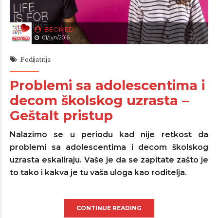
BEOMED
01/јул/2016
Pedijatrija
Problemi sa adolescentima i
decom školskog uzrasta –
Geštalt pristup
Nalazimo se u periodu kad nije retkost da
problemi sa adolescentima i decom školskog
uzrasta eskaliraju. Vaše je da se zapitate zašto je
to tako i kakva je tu vaša uloga kao roditelja.
CONTINUE READING