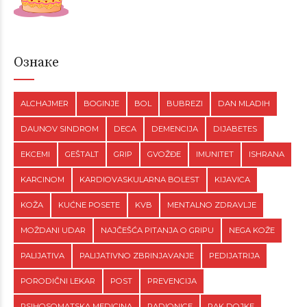
Ознаке
ALCHAJMER
BOGINJE
BOL
BUBREZI
DAN MLADIH
DAUNOV SINDROM
DECA
DEMENCIJA
DIJABETES
EKCEMI
GEŠTALT
GRIP
GVOŽĐE
IMUNITET
ISHRANA
KARCINOM
KARDIOVASKULARNA BOLEST
KIJAVICA
KOŽA
KUĆNE POSETE
KVB
MENTALNO ZDRAVLJE
MOŽDANI UDAR
NAJČEŠĆA PITANJA O GRIPU
NEGA KOŽE
PALIJATIVA
PALIJATIVNO ZBRINJAVANJE
PEDIJATRIJA
PORODIČNI LEKAR
POST
PREVENCIJA
PSIHOSOMATSKA MEDICINA
RADIONICE
RAK DOJKE