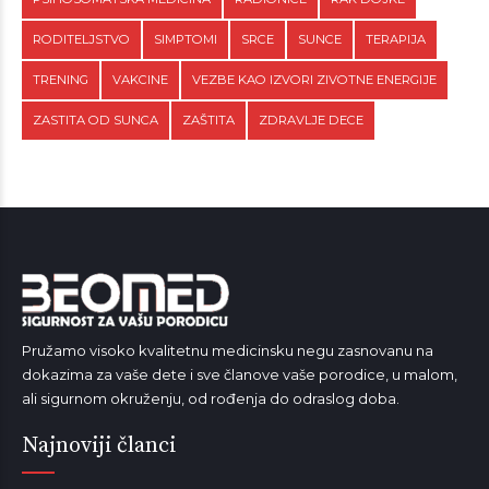
RODITELJSTVO
SIMPTOMI
SRCE
SUNCE
TERAPIJA
TRENING
VAKCINE
VEZBE KAO IZVORI ZIVOTNE ENERGIJE
ZASTITA OD SUNCA
ZAŠTITA
ZDRAVLJE DECE
Pružamo visoko kvalitetnu medicinsku negu zasnovanu na
dokazima za vaše dete i sve članove vaše porodice, u malom,
ali sigurnom okruženju, od rođenja do odraslog doba.
Najnoviji članci