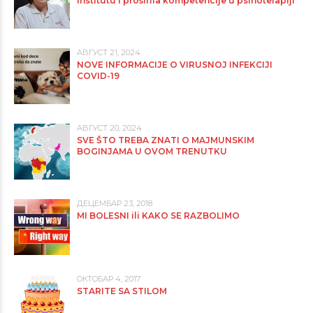
institutu i proširila kompetencije u psihoterapiji
АВГУСТ 21, 2024
NOVE INFORMACIJE O VIRUSNOJ INFEKCIJI
COVID-19
АВГУСТ 20, 2024
SVE ŠTO TREBA ZNATI O MAJMUNSKIM
BOGINJAMA U OVOM TRENUTKU
ДЕЦЕМБАР 23, 2018
MI BOLESNI ili KAKO SE RAZBOLIMO
ОКТОБАР 4, 2017
STARITE SA STILOM