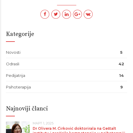
Kategorije
Novosti
5
Odrasli
42
Pedijatrija
14
Psihoterapija
9
Najnoviji članci
МАРТ 1, 2025
Dr Olivera M. Ćirković doktorirala na Geštalt