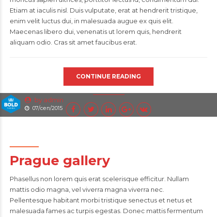
Etiam at iaculis nisl. Duis vulputate, erat at hendrerit tristique,
enim velit luctus dui, in malesuada augue ex quis elit.
Maecenas libero dui, venenatis ut lorem quis, hendrerit
aliquam odio. Cras sit amet faucibus erat.
CONTINUE READING
by admin
07/сеп/2015
Prague gallery
Phasellus non lorem quis erat scelerisque efficitur. Nullam
mattis odio magna, vel viverra magna viverra nec.
Pellentesque habitant morbi tristique senectus et netus et
malesuada fames ac turpis egestas. Donec mattis fermentum