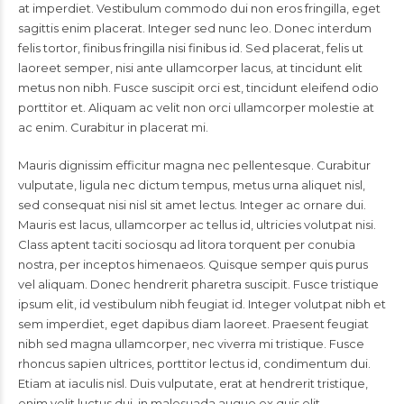
at imperdiet. Vestibulum commodo dui non eros fringilla, eget
sagittis enim placerat. Integer sed nunc leo. Donec interdum
felis tortor, finibus fringilla nisi finibus id. Sed placerat, felis ut
laoreet semper, nisi ante ullamcorper lacus, at tincidunt elit
metus non nibh. Fusce suscipit orci est, tincidunt eleifend odio
porttitor et. Aliquam ac velit non orci ullamcorper molestie at
ac enim. Curabitur in placerat mi.
Mauris dignissim efficitur magna nec pellentesque. Curabitur
vulputate, ligula nec dictum tempus, metus urna aliquet nisl,
sed consequat nisi nisl sit amet lectus. Integer ac ornare dui.
Mauris est lacus, ullamcorper ac tellus id, ultricies volutpat nisi.
Class aptent taciti sociosqu ad litora torquent per conubia
nostra, per inceptos himenaeos. Quisque semper quis purus
vel aliquam. Donec hendrerit pharetra suscipit. Fusce tristique
ipsum elit, id vestibulum nibh feugiat id. Integer volutpat nibh et
sem imperdiet, eget dapibus diam laoreet. Praesent feugiat
nibh sed magna ullamcorper, nec viverra mi tristique. Fusce
rhoncus sapien ultrices, porttitor lectus id, condimentum dui.
Etiam at iaculis nisl. Duis vulputate, erat at hendrerit tristique,
enim velit luctus dui, in malesuada augue ex quis elit.