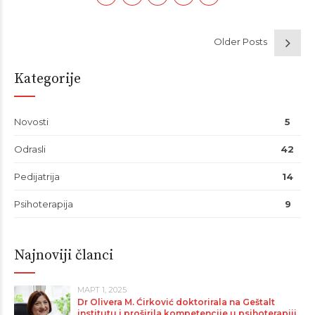
Older Posts
Kategorije
Novosti
5
Odrasli
42
Pedijatrija
14
Psihoterapija
9
Najnoviji članci
МАРТ 1, 2025
Dr Olivera M. Ćirković doktorirala na Geštalt
institutu i proširila kompetencije u psihoterapiji