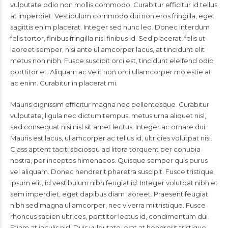
vulputate odio non mollis commodo. Curabitur efficitur id tellus
at imperdiet. Vestibulum commodo dui non eros fringilla, eget
sagittis enim placerat. Integer sed nunc leo. Donec interdum
felis tortor, finibus fringilla nisi finibus id. Sed placerat, felis ut
laoreet semper, nisi ante ullamcorper lacus, at tincidunt elit
metus non nibh. Fusce suscipit orci est, tincidunt eleifend odio
porttitor et. Aliquam ac velit non orci ullamcorper molestie at
ac enim. Curabitur in placerat mi.
Mauris dignissim efficitur magna nec pellentesque. Curabitur
vulputate, ligula nec dictum tempus, metus urna aliquet nisl,
sed consequat nisi nisl sit amet lectus. Integer ac ornare dui.
Mauris est lacus, ullamcorper ac tellus id, ultricies volutpat nisi.
Class aptent taciti sociosqu ad litora torquent per conubia
nostra, per inceptos himenaeos. Quisque semper quis purus
vel aliquam. Donec hendrerit pharetra suscipit. Fusce tristique
ipsum elit, id vestibulum nibh feugiat id. Integer volutpat nibh et
sem imperdiet, eget dapibus diam laoreet. Praesent feugiat
nibh sed magna ullamcorper, nec viverra mi tristique. Fusce
rhoncus sapien ultrices, porttitor lectus id, condimentum dui.
Etiam at iaculis nisl. Duis vulputate, erat at hendrerit tristique,