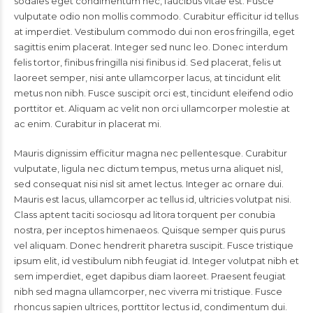
sodales eget condimentum nec, faucibus vitae est. Fusce
vulputate odio non mollis commodo. Curabitur efficitur id tellus
at imperdiet. Vestibulum commodo dui non eros fringilla, eget
sagittis enim placerat. Integer sed nunc leo. Donec interdum
felis tortor, finibus fringilla nisi finibus id. Sed placerat, felis ut
laoreet semper, nisi ante ullamcorper lacus, at tincidunt elit
metus non nibh. Fusce suscipit orci est, tincidunt eleifend odio
porttitor et. Aliquam ac velit non orci ullamcorper molestie at
ac enim. Curabitur in placerat mi.
Mauris dignissim efficitur magna nec pellentesque. Curabitur
vulputate, ligula nec dictum tempus, metus urna aliquet nisl,
sed consequat nisi nisl sit amet lectus. Integer ac ornare dui.
Mauris est lacus, ullamcorper ac tellus id, ultricies volutpat nisi.
Class aptent taciti sociosqu ad litora torquent per conubia
nostra, per inceptos himenaeos. Quisque semper quis purus
vel aliquam. Donec hendrerit pharetra suscipit. Fusce tristique
ipsum elit, id vestibulum nibh feugiat id. Integer volutpat nibh et
sem imperdiet, eget dapibus diam laoreet. Praesent feugiat
nibh sed magna ullamcorper, nec viverra mi tristique. Fusce
rhoncus sapien ultrices, porttitor lectus id, condimentum dui.