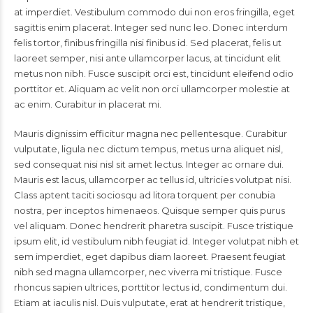
at imperdiet. Vestibulum commodo dui non eros fringilla, eget
sagittis enim placerat. Integer sed nunc leo. Donec interdum
felis tortor, finibus fringilla nisi finibus id. Sed placerat, felis ut
laoreet semper, nisi ante ullamcorper lacus, at tincidunt elit
metus non nibh. Fusce suscipit orci est, tincidunt eleifend odio
porttitor et. Aliquam ac velit non orci ullamcorper molestie at
ac enim. Curabitur in placerat mi.
Mauris dignissim efficitur magna nec pellentesque. Curabitur
vulputate, ligula nec dictum tempus, metus urna aliquet nisl,
sed consequat nisi nisl sit amet lectus. Integer ac ornare dui.
Mauris est lacus, ullamcorper ac tellus id, ultricies volutpat nisi.
Class aptent taciti sociosqu ad litora torquent per conubia
nostra, per inceptos himenaeos. Quisque semper quis purus
vel aliquam. Donec hendrerit pharetra suscipit. Fusce tristique
ipsum elit, id vestibulum nibh feugiat id. Integer volutpat nibh et
sem imperdiet, eget dapibus diam laoreet. Praesent feugiat
nibh sed magna ullamcorper, nec viverra mi tristique. Fusce
rhoncus sapien ultrices, porttitor lectus id, condimentum dui.
Etiam at iaculis nisl. Duis vulputate, erat at hendrerit tristique,