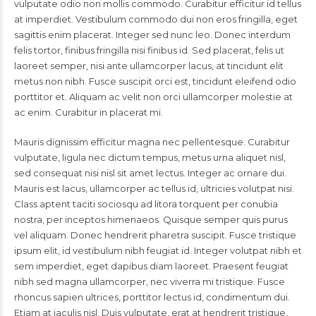
vulputate odio non mollis commodo. Curabitur efficitur id tellus
at imperdiet. Vestibulum commodo dui non eros fringilla, eget
sagittis enim placerat. Integer sed nunc leo. Donec interdum
felis tortor, finibus fringilla nisi finibus id. Sed placerat, felis ut
laoreet semper, nisi ante ullamcorper lacus, at tincidunt elit
metus non nibh. Fusce suscipit orci est, tincidunt eleifend odio
porttitor et. Aliquam ac velit non orci ullamcorper molestie at
ac enim. Curabitur in placerat mi.
Mauris dignissim efficitur magna nec pellentesque. Curabitur
vulputate, ligula nec dictum tempus, metus urna aliquet nisl,
sed consequat nisi nisl sit amet lectus. Integer ac ornare dui.
Mauris est lacus, ullamcorper ac tellus id, ultricies volutpat nisi.
Class aptent taciti sociosqu ad litora torquent per conubia
nostra, per inceptos himenaeos. Quisque semper quis purus
vel aliquam. Donec hendrerit pharetra suscipit. Fusce tristique
ipsum elit, id vestibulum nibh feugiat id. Integer volutpat nibh et
sem imperdiet, eget dapibus diam laoreet. Praesent feugiat
nibh sed magna ullamcorper, nec viverra mi tristique. Fusce
rhoncus sapien ultrices, porttitor lectus id, condimentum dui.
Etiam at iaculis nisl. Duis vulputate, erat at hendrerit tristique,