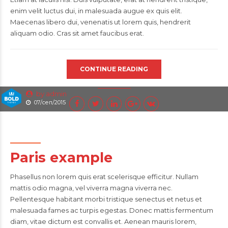
enim velit luctus dui, in malesuada augue ex quis elit.
Maecenas libero dui, venenatis ut lorem quis, hendrerit
aliquam odio. Cras sit amet faucibus erat.
CONTINUE READING
by admin
07/сеп/2015
Paris example
Phasellus non lorem quis erat scelerisque efficitur. Nullam
mattis odio magna, vel viverra magna viverra nec.
Pellentesque habitant morbi tristique senectus et netus et
malesuada fames ac turpis egestas. Donec mattis fermentum
diam, vitae dictum est convallis et. Aenean mauris lorem,