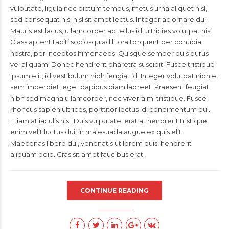
vulputate, ligula nec dictum tempus, metus urna aliquet nisl,
sed consequat nisi nisl sit amet lectus. Integer ac ornare dui.
Mauris est lacus, ullamcorper ac tellus id, ultricies volutpat nisi.
Class aptent taciti sociosqu ad litora torquent per conubia
nostra, per inceptos himenaeos. Quisque semper quis purus
vel aliquam. Donec hendrerit pharetra suscipit. Fusce tristique
ipsum elit, id vestibulum nibh feugiat id. Integer volutpat nibh et
sem imperdiet, eget dapibus diam laoreet. Praesent feugiat
nibh sed magna ullamcorper, nec viverra mi tristique. Fusce
rhoncus sapien ultrices, porttitor lectus id, condimentum dui.
Etiam at iaculis nisl. Duis vulputate, erat at hendrerit tristique,
enim velit luctus dui, in malesuada augue ex quis elit.
Maecenas libero dui, venenatis ut lorem quis, hendrerit
aliquam odio. Cras sit amet faucibus erat.
CONTINUE READING