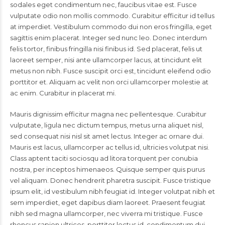
sodales eget condimentum nec, faucibus vitae est. Fusce
vulputate odio non mollis commodo. Curabitur efficitur id tellus
at imperdiet. Vestibulum commodo dui non eros fringilla, eget
sagittis enim placerat. Integer sed nunc leo. Donec interdum
felis tortor, finibus fringilla nisi finibus id. Sed placerat, felis ut
laoreet semper, nisi ante ullamcorper lacus, at tincidunt elit
metus non nibh. Fusce suscipit orci est, tincidunt eleifend odio
porttitor et. Aliquam ac velit non orci ullamcorper molestie at
ac enim. Curabitur in placerat mi.
Mauris dignissim efficitur magna nec pellentesque. Curabitur
vulputate, ligula nec dictum tempus, metus urna aliquet nisl,
sed consequat nisi nisl sit amet lectus. Integer ac ornare dui.
Mauris est lacus, ullamcorper ac tellus id, ultricies volutpat nisi.
Class aptent taciti sociosqu ad litora torquent per conubia
nostra, per inceptos himenaeos. Quisque semper quis purus
vel aliquam. Donec hendrerit pharetra suscipit. Fusce tristique
ipsum elit, id vestibulum nibh feugiat id. Integer volutpat nibh et
sem imperdiet, eget dapibus diam laoreet. Praesent feugiat
nibh sed magna ullamcorper, nec viverra mi tristique. Fusce
rhoncus sapien ultrices, porttitor lectus id, condimentum dui.