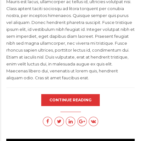
Mauris est lacus, ullamcorper ac tellus id, ultricies volutpat nisi.
Class aptent taciti sociosqu ad litora torquent per conubia
nostra, per inceptos himenaeos. Quisque semper quis purus
vel aliquam. Donec hendrerit pharetra suscipit. Fusce tristique
ipsum elit, id vestibulum nibh feugiat id. Integer volutpat nibh et
sem imperdiet, eget dapibus diam laoreet. Praesent feugiat
nibh sed magna ullamcorper, nec viverra mi tristique. Fusce
rhoncus sapien ultrices, porttitor lectus id, condimentum dui.
Etiam at iaculis nisl. Duis vulputate, erat at hendrerit tristique,
enim velit luctus dui, in malesuada augue ex quis elit.
Maecenas libero dui, venenatis ut lorem quis, hendrerit
aliquam odio. Cras sit amet faucibus erat.
CONTINUE READING