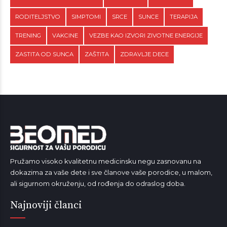
RODITELJSTVO
SIMPTOMI
SRCE
SUNCE
TERAPIJA
TRENING
VAKCINE
VEZBE KAO IZVORI ZIVOTNE ENERGIJE
ZASTITA OD SUNCA
ZAŠTITA
ZDRAVLJE DECE
Pružamo visoko kvalitetnu medicinsku negu zasnovanu na
dokazima za vaše dete i sve članove vaše porodice, u malom,
ali sigurnom okruženju, od rođenja do odraslog doba.
Najnoviji članci