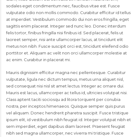
sodales eget condimentum nec, faucibus vitae est. Fusce
vulputate odio non mollis commodo. Curabitur efficitur id tellus
at imperdiet. Vestibulum commodo dui non eros fringilla, eget
sagittis enim placerat. Integer sed nunc leo. Donec interdum
felis tortor, finibus fringilla nisi finibus id. Sed placerat, felis ut
laoreet semper, nisi ante ullamcorper lacus, at tincidunt elit
metus non nibh. Fusce suscipit orci est, tincidunt eleifend odio
porttitor et. Aliquam ac velit non orci ullamcorper molestie at
ac enim. Curabitur in placerat mi.
Mauris dignissim efficitur magna nec pellentesque. Curabitur
vulputate, ligula nec dictum tempus, metus urna aliquet nisl,
sed consequat nisi nisl sit amet lectus. Integer ac ornare dui.
Mauris est lacus, ullamcorper ac tellus id, ultricies volutpat nisi.
Class aptent taciti sociosqu ad litora torquent per conubia
nostra, per inceptos himenaeos. Quisque semper quis purus
vel aliquam. Donec hendrerit pharetra suscipit. Fusce tristique
ipsum elit, id vestibulum nibh feugiat id. Integer volutpat nibh et
sem imperdiet, eget dapibus diam laoreet. Praesent feugiat
nibh sed magna ullamcorper, nec viverra mi tristique. Fusce