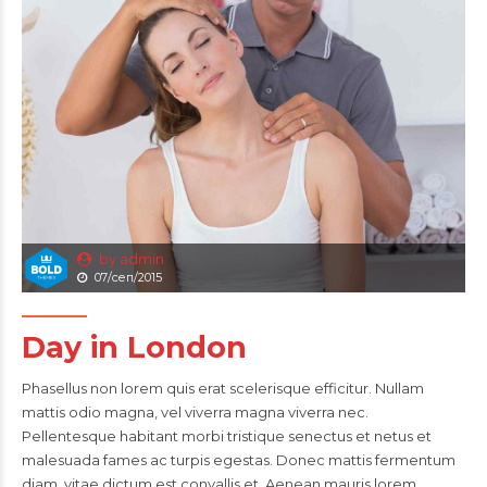
by admin
07/сеп/2015
Day in London
Phasellus non lorem quis erat scelerisque efficitur. Nullam
mattis odio magna, vel viverra magna viverra nec.
Pellentesque habitant morbi tristique senectus et netus et
malesuada fames ac turpis egestas. Donec mattis fermentum
diam, vitae dictum est convallis et. Aenean mauris lorem,