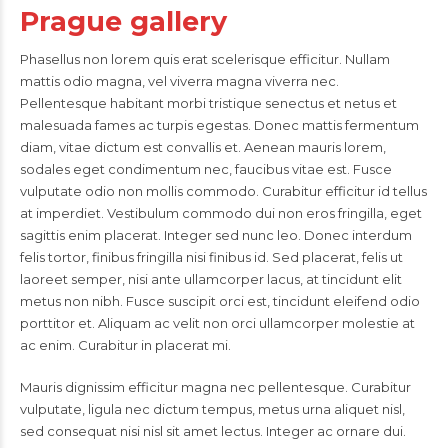
Prague gallery
Phasellus non lorem quis erat scelerisque efficitur. Nullam
mattis odio magna, vel viverra magna viverra nec.
Pellentesque habitant morbi tristique senectus et netus et
malesuada fames ac turpis egestas. Donec mattis fermentum
diam, vitae dictum est convallis et. Aenean mauris lorem,
sodales eget condimentum nec, faucibus vitae est. Fusce
vulputate odio non mollis commodo. Curabitur efficitur id tellus
at imperdiet. Vestibulum commodo dui non eros fringilla, eget
sagittis enim placerat. Integer sed nunc leo. Donec interdum
felis tortor, finibus fringilla nisi finibus id. Sed placerat, felis ut
laoreet semper, nisi ante ullamcorper lacus, at tincidunt elit
metus non nibh. Fusce suscipit orci est, tincidunt eleifend odio
porttitor et. Aliquam ac velit non orci ullamcorper molestie at
ac enim. Curabitur in placerat mi.
Mauris dignissim efficitur magna nec pellentesque. Curabitur
vulputate, ligula nec dictum tempus, metus urna aliquet nisl,
sed consequat nisi nisl sit amet lectus. Integer ac ornare dui.