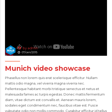
by admin
07/сеп/2015
Munich video showcase
Phasellus non lorem quis erat scelerisque efficitur. Nullam
mattis odio magna, vel viverra magna viverra nec.
Pellentesque habitant morbi tristique senectus et netus et
malesuada fames ac turpis egestas. Donec mattis fermentum
diam, vitae dictum est convallis et. Aenean mauris lorem,
sodales eget condimentum nec, faucibus vitae est. Fusce
vulputate odio non mollis commodo. Curabitur efficitur id tellus