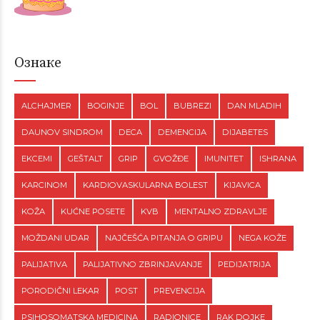
Ознаке
ALCHAJMER
BOGINJE
BOL
BUBREZI
DAN MLADIH
DAUNOV SINDROM
DECA
DEMENCIJA
DIJABETES
EKCEMI
GEŠTALT
GRIP
GVOŽĐE
IMUNITET
ISHRANA
KARCINOM
KARDIOVASKULARNA BOLEST
KIJAVICA
KOŽA
KUĆNE POSETE
KVB
MENTALNO ZDRAVLJE
MOŽDANI UDAR
NAJČEŠĆA PITANJA O GRIPU
NEGA KOŽE
PALIJATIVA
PALIJATIVNO ZBRINJAVANJE
PEDIJATRIJA
PORODIČNI LEKAR
POST
PREVENCIJA
PSIHOSOMATSKA MEDICINA
RADIONICE
RAK DOJKE