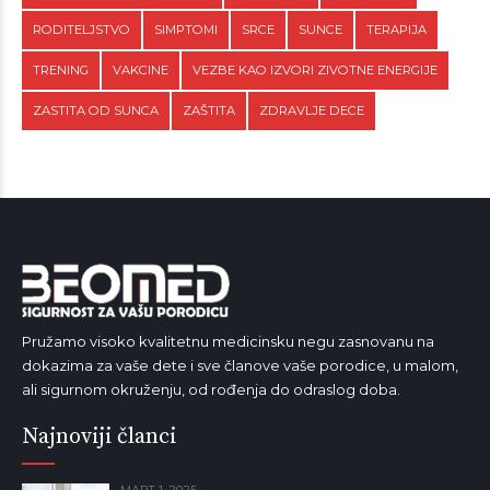
RODITELJSTVO
SIMPTOMI
SRCE
SUNCE
TERAPIJA
TRENING
VAKCINE
VEZBE KAO IZVORI ZIVOTNE ENERGIJE
ZASTITA OD SUNCA
ZAŠTITA
ZDRAVLJE DECE
Pružamo visoko kvalitetnu medicinsku negu zasnovanu na
dokazima za vaše dete i sve članove vaše porodice, u malom,
ali sigurnom okruženju, od rođenja do odraslog doba.
Najnoviji članci