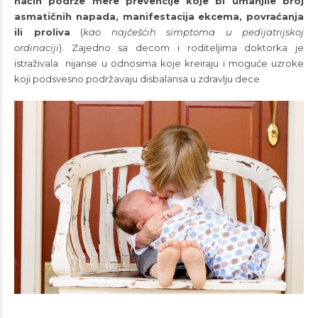
način podrže mere prevencije koje bi umanjile broj
asmatičnih napada, manifestacija ekcema, povraćanja
ili proliva
(
kao najčešćih simptoma u pedijatrijskoj
ordinaciji
). Zajedno sa decom i roditeljima doktorka je
istraživala nijanse u odnosima koje kreiraju i moguće uzroke
koji podsvesno podržavaju disbalansa u zdravlju dece.