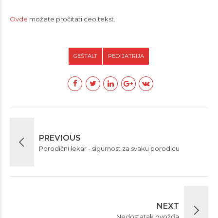
Ovde
možete pročitati ceo tekst.
GEŠTALT
PEDIJATRIJA
PREVIOUS
Porodični lekar - sigurnost za svaku porodicu
NEXT
Nedostatak gvožđa