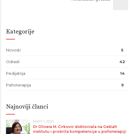
Kategorije
Novosti
5
Odrasli
42
Pedijatrija
14
Psihoterapija
9
Najnoviji članci
МАРТ 1, 2025
Dr Olivera M. Ćirković doktorirala na Geštalt
institutu i proširila kompetencije u psihoterapiji