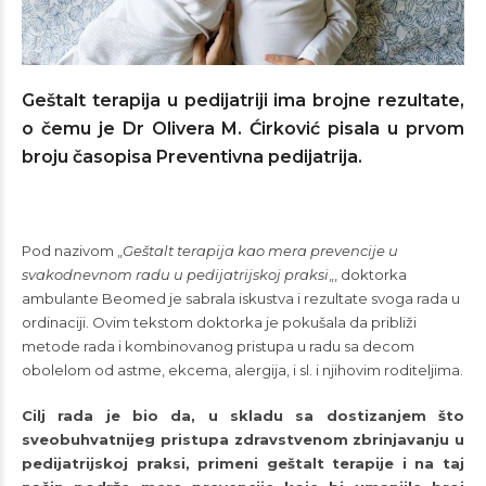
Geštalt terapija u pedijatriji ima brojne rezultate,
o čemu je Dr Olivera M. Ćirković pisala u prvom
broju časopisa Preventivna pedijatrija.
Pod nazivom „
Geštalt terapija kao mera prevencije u
svakodnevnom radu u pedijatrijskoj praksi
„, doktorka
ambulante Beomed je sabrala iskustva i rezultate svoga rada u
ordinaciji. Ovim tekstom doktorka je pokušala da približi
metode rada i kombinovanog pristupa u radu sa decom
obolelom od astme, ekcema, alergija, i sl. i njihovim roditeljima.
Cilj rada je bio da, u skladu sa dostizanjem što
sveobuhvatnijeg pristupa zdravstvenom zbrinjavanju u
pedijatrijskoj praksi, primeni geštalt terapije i na taj