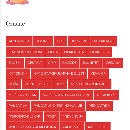
Ознаке
ALCHAJMER
BOGINJE
BOL
BUBREZI
DAN MLADIH
DAUNOV SINDROM
DECA
DEMENCIJA
DIJABETES
EKCEMI
GEŠTALT
GRIP
GVOŽĐE
IMUNITET
ISHRANA
KARCINOM
KARDIOVASKULARNA BOLEST
KIJAVICA
KOŽA
KUĆNE POSETE
KVB
MENTALNO ZDRAVLJE
MOŽDANI UDAR
NAJČEŠĆA PITANJA O GRIPU
NEGA KOŽE
PALIJATIVA
PALIJATIVNO ZBRINJAVANJE
PEDIJATRIJA
PORODIČNI LEKAR
POST
PREVENCIJA
PSIHOSOMATSKA MEDICINA
RADIONICE
RAK DOJKE