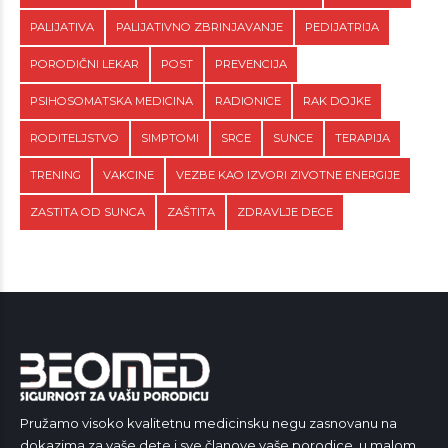
PALIJATIVA
PALIJATIVNO ZBRINJAVANJE
PEDIJATRIJA
PORODIČNI LEKAR
POST
PREVENCIJA
PSIHOSOMATSKA MEDICINA
RADIONICE
RAK DOJKE
RODITELJSTVO
SIMPTOMI
SRCE
SUNCE
TERAPIJA
TRENING
VAKCINE
VEZBE KAO IZVORI ZIVOTNE ENERGIJE
ZASTITA OD SUNCA
ZAŠTITA
ZDRAVLJE DECE
Pružamo visoko kvalitetnu medicinsku negu zasnovanu na
dokazima za vaše dete i sve članove vaše porodice, u malom,