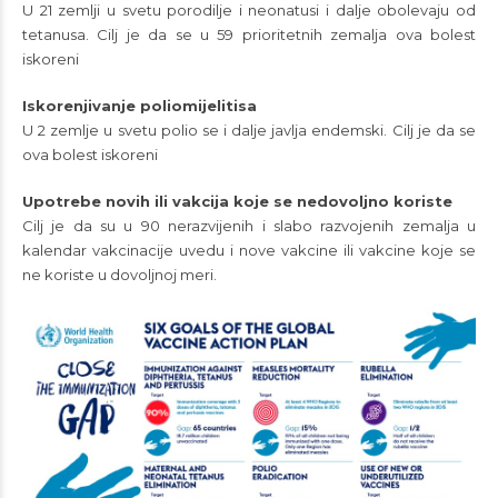
U 21 zemlji u svetu porodilje i neonatusi i dalje obolevaju od
tetanusa. Cilj je da se u 59 prioritetnih zemalja ova bolest
iskoreni
Iskorenjivanje poliomijelitisa
U 2 zemlje u svetu polio se i dalje javlja endemski. Cilj je da se
ova bolest iskoreni
Upotrebe novih ili vakcija koje se nedovoljno koriste
Cilj je da su u 90 nerazvijenih i slabo razvojenih zemalja u
kalendar vakcinacije uvedu i nove vakcine ili vakcine koje se
ne koriste u dovoljnoj meri.