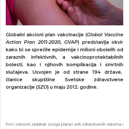
Globalni akcioni plan vakcinacije (
Global Vaccine
Action Plan 2011-2020, GVAP
) predstavlja okvir
kako bi se sprečile epidemije i milioni obolelih od
zaraznih infektivnih, a vakcinoprotektabilnih
bolesti, kao i njihovih komplikacija i smrtnih
slučajeva. Usvojen je od strane 194 države,
članice skupštine Svetske zdravstvene
organizacije (
SZO
) u maju 2012. godine.
Prvi i osnovni zadatak ovoga plana i svih zdravstvenih sistema i