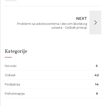
NEXT
Problemi sa adolescentima i decom školskog
uzrasta - Geštalt pristup
Kategorije
Novosti
5
Odrasli
42
Pedijatrija
14
Psihoterapija
9