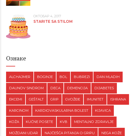
ОКТОБАР 4, 2017
STARITE SA STILOM
Ознаке
ALCHAJMER
BOGINJE
BOL
BUBREZI
DAN MLADIH
DAUNOV SINDROM
DECA
DEMENCIJA
DIJABETES
EKCEMI
GEŠTALT
GRIP
GVOŽĐE
IMUNITET
ISHRANA
KARCINOM
KARDIOVASKULARNA BOLEST
KIJAVICA
KOŽA
KUĆNE POSETE
KVB
MENTALNO ZDRAVLJE
MOŽDANI UDAR
NAJČEŠĆA PITANJA O GRIPU
NEGA KOŽE