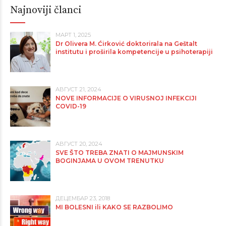
Najnoviji članci
МАРТ 1, 2025
Dr Olivera M. Ćirković doktorirala na Geštalt
institutu i proširila kompetencije u psihoterapiji
АВГУСТ 21, 2024
NOVE INFORMACIJE O VIRUSNOJ INFEKCIJI
COVID-19
АВГУСТ 20, 2024
SVE ŠTO TREBA ZNATI O MAJMUNSKIM
BOGINJAMA U OVOM TRENUTKU
ДЕЦЕМБАР 23, 2018
MI BOLESNI ili KAKO SE RAZBOLIMO