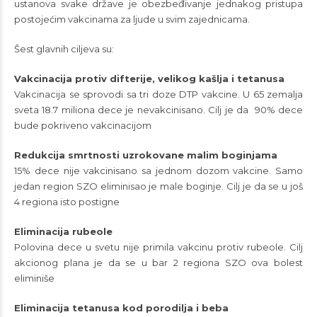
ustanova svake države je obezbeđivanje jednakog pristupa
postojećim vakcinama za ljude u svim zajednicama.
Šest glavnih ciljeva su:
Vakcinacija protiv difterije, velikog kašlja i tetanusa
Vakcinacija se sprovodi sa tri doze DTP vakcine. U 65 zemalja
sveta 18.7 miliona dece je nevakcinisano. Cilj je da 90% dece
bude pokriveno vakcinacijom
Redukcija smrtnosti uzrokovane malim boginjama
15% dece nije vakcinisano sa jednom dozom vakcine. Samo
jedan region SZO eliminisao je male boginje. Cilj je da se u još
4 regiona isto postigne
Eliminacija rubeole
Polovina dece u svetu nije primila vakcinu protiv rubeole. Cilj
akcionog plana je da se u bar 2 regiona SZO ova bolest
eliminiše
Eliminacija tetanusa kod porodilja i beba