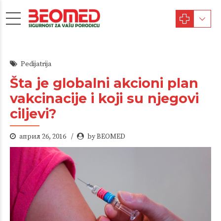
Pedijatrija
Šta je globalni akcioni plan
vakcinacije i koji su njegovi
ciljevi?
април 26, 2016
by BEOMED