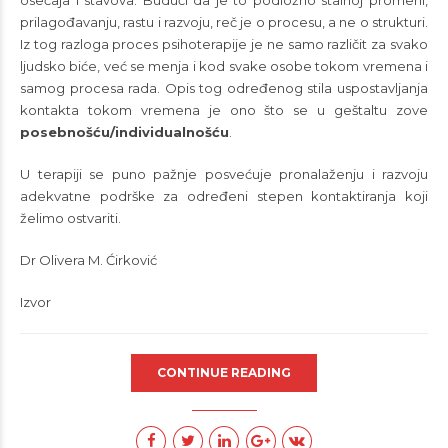
prilagođavanju, rastu i razvoju, reč je o procesu, a ne o strukturi.
Iz tog razloga proces psihoterapije je ne samo različit za svako
ljudsko biće, već se menja i kod svake osobe tokom vremena i
samog procesa rada. Opis tog određenog stila uspostavljanja
kontakta tokom vremena je ono što se u geštaltu zove
posebnošću/individualnošću
.
U terapiji se puno pažnje posvećuje pronalaženju i razvoju
adekvatne podrške za određeni stepen kontaktiranja koji
želimo ostvariti.
Dr Olivera M. Ćirković
Izvor
CONTINUE READING