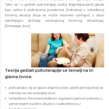
Tako se i u geštalt psihoterapiji osoba (klijent/pacijent) gleda
kao celina ili jedinstvena posebnost (individua) u određenoj
životnoj situaciji (koja se može razumeti uzimajući u obzir
njen/njegov doživljaj celokupnog životnog okruženja).
[/message_box]
Teorija geštalt psihoterapije se temelji na tri
glavna izvora:
psihoanalizi, čiji se glavni doprinos tiče važnih principa koji se
odnose na naš unutrašnji život,
holističkom, fenomenološkom i egzistencijalnom pokretu, s
usmerenjem na lično iskustvo i svakodnevicu i
Gestalt psihologiji.