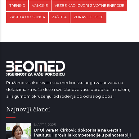
TRENING
VAKCINE
VEZBE KAO IZVORI ZIVOTNE ENERGIJE
ZASTITA OD SUNCA
ZAŠTITA
ZDRAVLJE DECE
Pružamo visoko kvalitetnu medicinsku negu zasnovanu na
dokazima za vaše dete i sve članove vaše porodice, u malom,
ali sigurnom okruženju, od rođenja do odraslog doba.
Najnoviji članci
МАРТ 1, 2025
Dr Olivera M. Ćirković doktorirala na Geštalt
institutu i proširila kompetencije u psihoterapiji