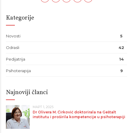
Kategorije
Novosti
5
Odrasli
42
Pedijatrija
14
Psihoterapija
9
Najnoviji članci
МАРТ 1, 2025
Dr Olivera M. Ćirković doktorirala na Geštalt
institutu i proširila kompetencije u psihoterapiji