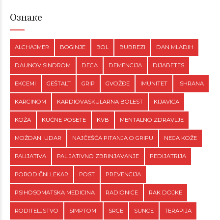
Ознаке
ALCHAJMER
BOGINJE
BOL
BUBREZI
DAN MLADIH
DAUNOV SINDROM
DECA
DEMENCIJA
DIJABETES
EKCEMI
GEŠTALT
GRIP
GVOŽĐE
IMUNITET
ISHRANA
KARCINOM
KARDIOVASKULARNA BOLEST
KIJAVICA
KOŽA
KUĆNE POSETE
KVB
MENTALNO ZDRAVLJE
MOŽDANI UDAR
NAJČEŠĆA PITANJA O GRIPU
NEGA KOŽE
PALIJATIVA
PALIJATIVNO ZBRINJAVANJE
PEDIJATRIJA
PORODIČNI LEKAR
POST
PREVENCIJA
PSIHOSOMATSKA MEDICINA
RADIONICE
RAK DOJKE
RODITELJSTVO
SIMPTOMI
SRCE
SUNCE
TERAPIJA