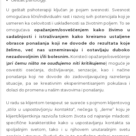
U geštalt psihoterapiji ključan je pojam svesnosti. Svesnost
omogućava lični/individualni rast i razvoj svih potencijala koji je
usmeren ka celovitosti i usklađenosti sa životnim poljem. To se
omogućava
opažanjem/osvešćenjem kako živimo u
sadašnjosti i istraživanjem kako kreiramo ustaljene
obrasce ponašanja koji ne dovode do rezultata koje
želimo, već nas uznemiravaju i ostavljaju duboko
nezadovoljnim i/ili bolesnim.
Koristeći opažanje/osvešćenje
(
pri čemu ništa ne osuđujemo niti kritikujemo
) moguće je
osvestiti osećanja, doživljavanje, senzacije, kao i načine
ponašanja koji ne dovode do zadovoljavajućeg razrešenja
situacije, pa se kreativnim eksperimentisanjem pokušava i
dolazi do promena u našim stavovima i ponašanju.
U radu sa klijentom terapeut se susreće s pojmom klijentovog
„
stila u uspostavljanju kontakta
“, nečega tj. „
šeme
” koju je
klijent/klijentkinja razvio/la tokom života od najranije mladosti:
specifične karakteristike kako u uspostavljanju kontakta sa
spoljašnjim svetom, tako i u njihovem unutarašnjim svetu
osećaja i stavova. Budući da je to podložno stalnoj promeni,