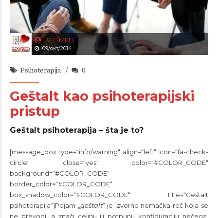
BEOMED
09/окт/2014
Psihoterapija
0
Geštalt kao psihoterapijski
pristup
Geštalt psihoterapija – šta je to?
[message_box type=“info/warning“ align=“left“ icon=“fa-check-
circle“ close=“yes“ color=“#COLOR_CODE“
background=“#COLOR_CODE“
border_color=“#COLOR_CODE“
box_shadow_color=“#COLOR_CODE“ title=“Geštalt
psihoterapija“]Pojam „
geštalt
“ je izvorno nemačka reč koja se
ne prevodi, a znači celinu ili potpunu konfiguraciju nečega.