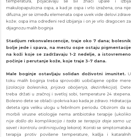
temperatura, pojačavaju se svi znaci upale i izbija
makulopapulozna ospa, a kad je ospa i vrlo izražena, ona nije
difuzna, jer se između elemenata ospe uvek vide delovi zdrave
kože; ospa ima određeni red izbijanja i on je vrlo dragocen za
dijagnozu malih boginja
Stadijum rekonvalescencije, traje oko 7 dana; bolesnik
bolje jede i spava, na mestu ospe ostaju pigmentacije
na koži koje se zadržavaju 1-2 nedelje, a istovremeno
počinje i perutanje kože, koje traje 3-7 dana.
Male boginje ostavljaju solidan doživotni imunitet.
U
toku malih boginja treba sprovoditi uobičajene opšte mere
(
izolacija bolesnika, prijava oboljenja, dezinfekcija
). Dete
treba držati u zračnoj i svetloj sobi, temperature 24 stepena.
Bolesno dete se oblači i pokriva kao kada je zdravo. Hidratacija
deteta igra veliku ulogu u febrilnom periodu. Obzirom da su
morbili virusne etiologije nema antibiotske terapije (
ukoliko
nije došlo do komplikacija i tada se terapija daje samo uz
savet i kontrolu ordinirajućeg lekara
). Koristi se simptomatska
terapija protiv povišene temperature, kašlja i kataralnih