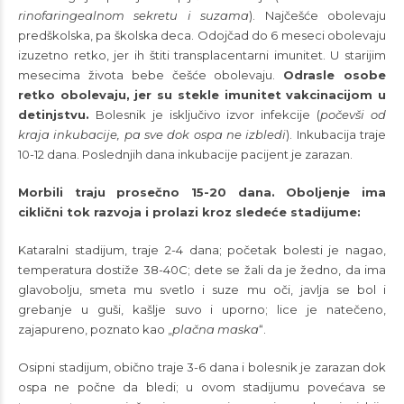
rinofaringealnom sekretu i suzama
). Najčešće obolevaju
predškolska, pa školska deca. Odojčad do 6 meseci obolevaju
izuzetno retko, jer ih štiti transplacentarni imunitet. U starijim
mesecima života bebe češće obolevaju.
Odrasle osobe
retko obolevaju, jer su stekle imunitet vakcinacijom u
detinjstvu.
Bolesnik je isključivo izvor infekcije (
počevši od
kraja inkubacije, pa sve dok ospa ne izbledi
). Inkubacija traje
10-12 dana. Poslednjih dana inkubacije pacijent je zarazan.
Morbili traju prosečno 15-20 dana. Oboljenje ima
ciklični tok razvoja i prolazi kroz sledeće stadijume:
Kataralni stadijum, traje 2-4 dana; početak bolesti je nagao,
temperatura dostiže 38-40C; dete se žali da je žedno, da ima
glavobolju, smeta mu svetlo i suze mu oči, javlja se bol i
grebanje u guši, kašlje suvo i uporno; lice je natečeno,
zajapureno, poznato kao „
plačna maska
“.
Osipni stadijum, obično traje 3-6 dana i bolesnik je zarazan dok
ospa ne počne da bledi; u ovom stadijumu povećava se