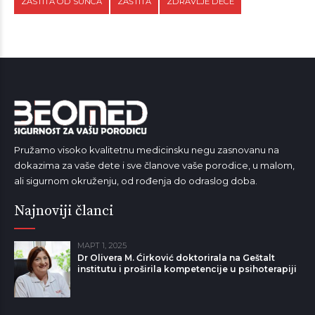
ZASTITA OD SUNCA
ZAŠTITA
ZDRAVLJE DECE
Pružamo visoko kvalitetnu medicinsku negu zasnovanu na
dokazima za vaše dete i sve članove vaše porodice, u malom,
ali sigurnom okruženju, od rođenja do odraslog doba.
Najnoviji članci
МАРТ 1, 2025
Dr Olivera M. Ćirković doktorirala na Geštalt
institutu i proširila kompetencije u psihoterapiji