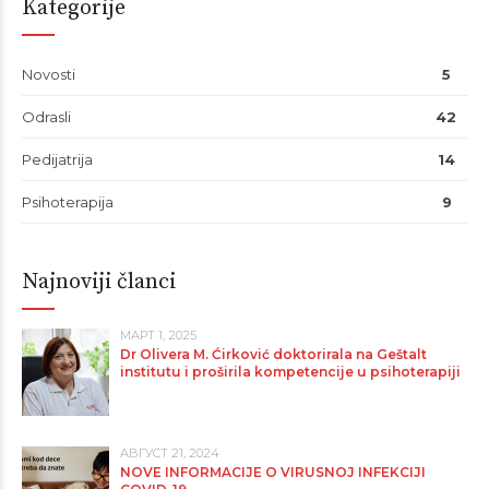
Kategorije
Novosti
5
Odrasli
42
Pedijatrija
14
Psihoterapija
9
Najnoviji članci
МАРТ 1, 2025
Dr Olivera M. Ćirković doktorirala na Geštalt
institutu i proširila kompetencije u psihoterapiji
АВГУСТ 21, 2024
NOVE INFORMACIJE O VIRUSNOJ INFEKCIJI