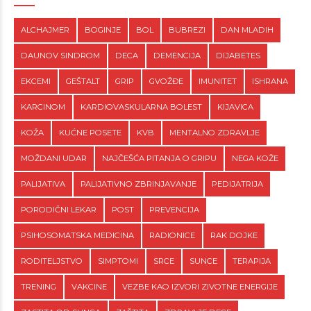
ALCHAJMER
BOGINJE
BOL
BUBREZI
DAN MLADIH
DAUNOV SINDROM
DECA
DEMENCIJA
DIJABETES
EKCEMI
GEŠTALT
GRIP
GVOŽĐE
IMUNITET
ISHRANA
KARCINOM
KARDIOVASKULARNA BOLEST
KIJAVICA
KOŽA
KUĆNE POSETE
KVB
MENTALNO ZDRAVLJE
MOŽDANI UDAR
NAJČEŠĆA PITANJA O GRIPU
NEGA KOŽE
PALIJATIVA
PALIJATIVNO ZBRINJAVANJE
PEDIJATRIJA
PORODIČNI LEKAR
POST
PREVENCIJA
PSIHOSOMATSKA MEDICINA
RADIONICE
RAK DOJKE
RODITELJSTVO
SIMPTOMI
SRCE
SUNCE
TERAPIJA
TRENING
VAKCINE
VEZBE KAO IZVORI ZIVOTNE ENERGIJE