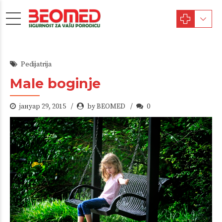
Pedijatrija
Male boginje
јануар 29, 2015
by BEOMED
0