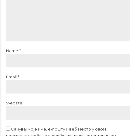
Name *
Email *
Website
Сачувај моје име, е-пошту и веб место у овом
прегледачу веба за следећи пут када коментаришем.