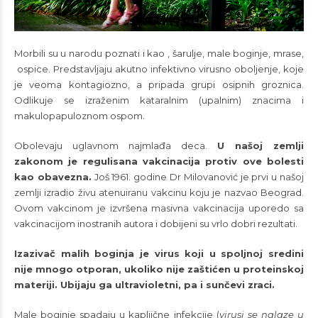
Morbili su u narodu poznati i kao , šarulje, male boginje, mrase,
ospice. Predstavljaju akutno infektivno virusno oboljenje, koje
je veoma kontagiozno, a pripada grupi osipnih groznica.
Odlikuje se izraženim kataralnim (upalnim) znacima i
makulopapuloznom ospom.
Obolevaju uglavnom najmlađa deca.
U našoj zemlji
zakonom je regulisana vakcinacija protiv ove bolesti
kao obavezna.
Još 1961. godine Dr Milovanović je prvi u našoj
zemlji izradio živu atenuiranu vakcinu koju je nazvao Beograd.
Ovom vakcinom je izvršena masivna vakcinacija uporedo sa
vakcinacijom inostranih autora i dobijeni su vrlo dobri rezultati.
Izazivač malih boginja je virus koji u spoljnoj sredini
nije mnogo otporan, ukoliko nije zaštićen u proteinskoj
materiji. Ubijaju ga ultravioletni, pa i sunčevi zraci.
Male boginje spadaju u kapljične infekcije (
virusi se nalaze u