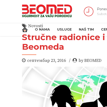
Poned
Subot
Novosti
O NAMA
USLUGE
NAŠ TIM
CE
Stručne radionice i
Beomeda
септембар 23, 2016
by BEOMED