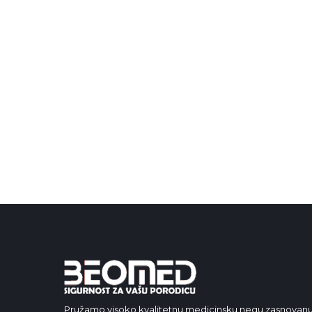
Pružamo visoko kvalitetnu medicinsku negu zasnovanu