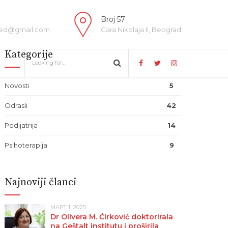
Broj 57
ed@gmail.com
Cara Nikolaja II, Beograd
Kategorije
Novosti
5
Odrasli
42
Pedijatrija
14
Psihoterapija
9
Najnoviji članci
МАРТ 1, 2025
Dr Olivera M. Ćirković doktorirala
na Geštalt institutu i proširila