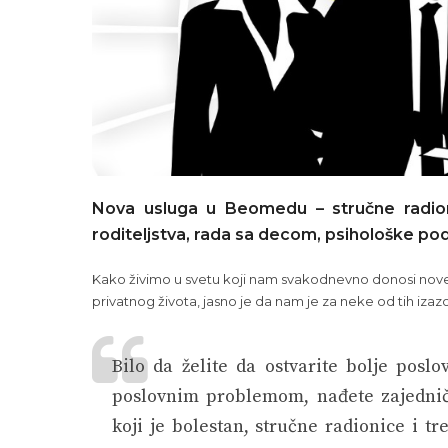
Nova usluga u Beomedu – stručne radionic
roditeljstva, rada sa decom, psihološke pod
Kako živimo u svetu koji nam svakodnevno donosi nove i
privatnog života, jasno je da nam je za neke od tih iza
Bilo da želite da ostvarite bolje posl
poslovnim problemom, nađete zajednič
koji je bolestan, stručne radionice i 