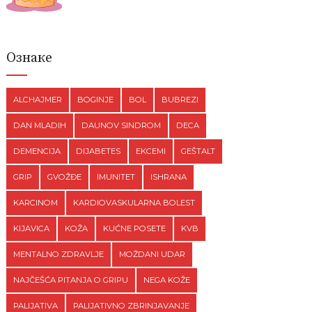
Ознаке
ALCHAJMER
BOGINJE
BOL
BUBREZI
DAN MLADIH
DAUNOV SINDROM
DECA
DEMENCIJA
DIJABETES
EKCEMI
GEŠTALT
GRIP
GVOŽĐE
IMUNITET
ISHRANA
KARCINOM
KARDIOVASKULARNA BOLEST
KIJAVICA
KOŽA
KUĆNE POSETE
KVB
MENTALNO ZDRAVLJE
MOŽDANI UDAR
NAJČEŠĆA PITANJA O GRIPU
NEGA KOŽE
PALIJATIVA
PALIJATIVNO ZBRINJAVANJE