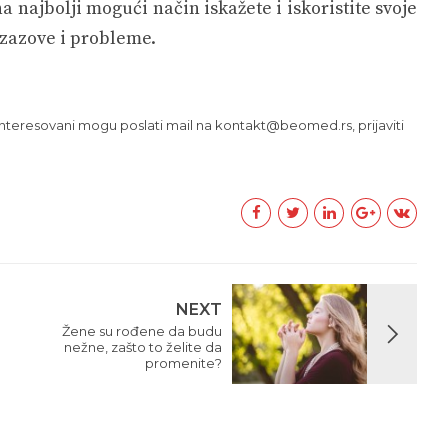
najbolji mogući način iskažete i iskoristite svoje
 izazove i probleme.
ainteresovani mogu poslati mail na kontakt@beomed.rs, prijaviti
NEXT
Žene su rođene da budu
nežne, zašto to želite da
promenite?