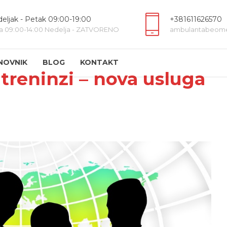
eljak - Petak 09:00-19:00
+381611626570
a 09:00-14:00 Nedelja - ZATVORENO
ambulantabeom
NOVNIK
BLOG
KONTAKT
 treninzi – nova usluga