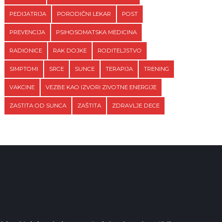
PEDIJATRIJA
PORODIČNI LEKAR
POST
PREVENCIJA
PSIHOSOMATSKA MEDICINA
RADIONICE
RAK DOJKE
RODITELJSTVO
SIMPTOMI
SRCE
SUNCE
TERAPIJA
TRENING
VAKCINE
VEZBE KAO IZVORI ZIVOTNE ENERGIJE
ZASTITA OD SUNCA
ZAŠTITA
ZDRAVLJE DECE