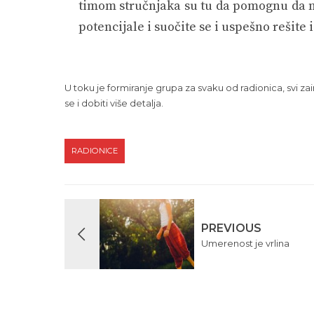
timom stručnjaka su tu da pomognu da na 
potencijale i suočite se i uspešno rešite
U toku je formiranje grupa za svaku od radionica, svi z
se i dobiti više detalja.
RADIONICE
PREVIOUS
Umerenost je vrlina