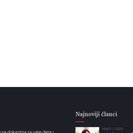
Najnoviji članci
МАРТ 1, 2025
 na dokazima za vaše dete i