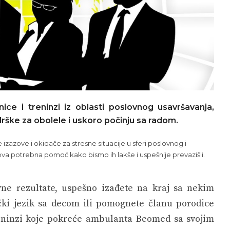
e i treninzi iz oblasti poslovnog usavršavanja,
rške za obolele i uskoro počinju sa radom.
zazove i okidače za stresne situacije u sferi poslovnog i
zova potrebna pomoć kako bismo ih lakše i uspešnije prevazišli.
ovne rezultate, uspešno izađete na kraj sa nekim
ki jezik sa decom ili pomognete članu porodice
treninzi koje pokreće ambulanta Beomed sa svojim