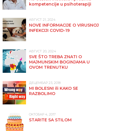
kompetencije u psihoterapiji
АВГУСТ 21, 2024
NOVE INFORMACIJE O VIRUSNOJ
INFEKCIJI COVID-19
АВГУСТ 20, 2024
SVE ŠTO TREBA ZNATI O
MAJMUNSKIM BOGINJAMA U
OVOM TRENUTKU
ДЕЦЕМБАР 23, 2018
MI BOLESNI ili KAKO SE
RAZBOLIMO
ОКТОБАР 4, 2017
STARITE SA STILOM